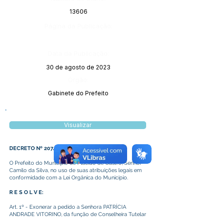
13606
Página da Publicação:
Data da Publicação:
30 de agosto de 2023
Órgão:
Gabinete do Prefeito
Visualizar
DECRETO Nº 207/2023
O Prefeito do Município de Plácido de Castro, Senhor
Camilo da Silva, no uso de suas atribuições legais em
conformidade com a Lei Orgânica do Município.
R E S O L V E:
Art. 1º - Exonerar a pedido a Senhora PATRÍCIA
ANDRADE VITORINO, da função de Conselheira Tutelar