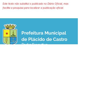
Este texto não substitui o publicado no Diário Oficial, mas
facilita a pesquisa para localizar a publicação oficial.
Prefeitura Municipal
de Plácido de Castro
Poder Executivo
SERVIÇO DE ATENDIMENTO AO 
CIDADÃO (SIC) E OUVIDORIA
Prefeitura de Plácido de Castro - Estado 
do Acre
CNPJ 04.076.733/0001-60
💻Acesso online: 
SIC 
| 
Fale Conosco
 | 
Ouvidoria
 | 
Portal de Transparência
 | 
Mapa do Site