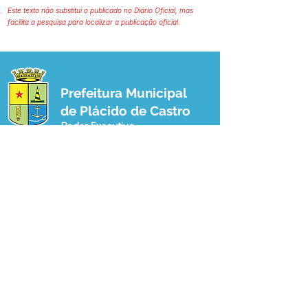
Este texto não substitui o publicado no Diário Oficial, mas
facilita a pesquisa para localizar a publicação oficial.
Prefeitura Municipal
de Plácido de Castro
Poder Executivo
SERVIÇO DE ATENDIMENTO AO 
CIDADÃO (SIC) E OUVIDORIA
Prefeitura de Plácido de Castro - Estado 
do Acre
CNPJ 04.076.733/0001-60
💻Acesso online: 
SIC 
| 
Fale Conosco
 | 
Ouvidoria
 | 
Portal de Transparência
 | 
Mapa do Site