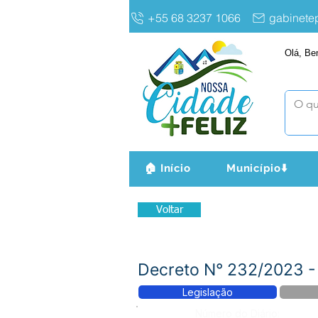
+55 68 3237 1066
gabinet
Olá, Be
🏠 Início
Município⬇️
Voltar
Decreto N° 232/2023 - 
Legislação
Número do Diário: