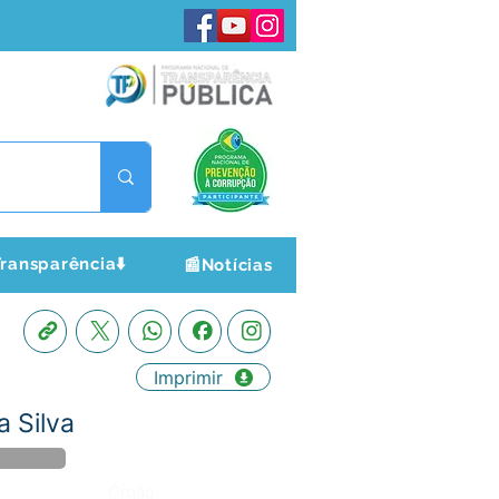
ransparência⬇️
📰Notícias
Imprimir
 Silva
Órgão: