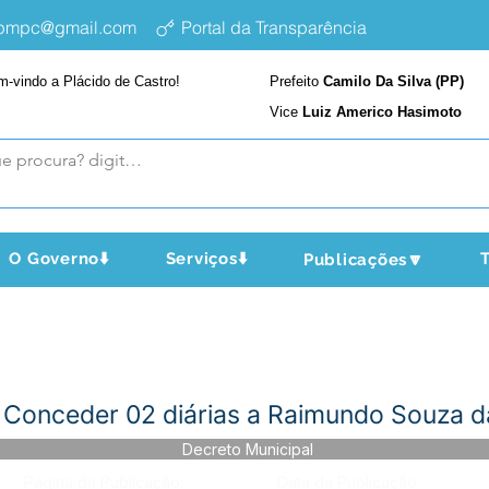
epmpc@gmail.com
Portal da Transparência
m-vindo a Plácido de Castro!
Prefeito
Camilo Da Silva (PP)
Vice
Luiz Americo Hasimoto
O Governo⬇️
Serviços⬇️
T
Publicações🔽
Conceder 02 diárias a Raimundo Souza da
Decreto Municipal
Página da Publicação:
Data da Publicação: