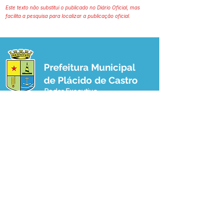
Este texto não substitui o publicado no Diário Oficial, mas
facilita a pesquisa para localizar a publicação oficial.
Prefeitura Municipal
de Plácido de Castro
Poder Executivo
SERVIÇO DE ATENDIMENTO AO 
CIDADÃO (SIC) E OUVIDORIA
Prefeitura de Plácido de Castro - Estado 
do Acre
CNPJ 04.076.733/0001-60
💻Acesso online: 
SIC 
| 
Fale Conosco
 | 
Ouvidoria
 | 
Portal de Transparência
 | 
Mapa do Site