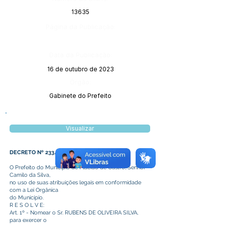
13635
Página da Publicação:
Data da Publicação:
16 de outubro de 2023
Órgão:
Gabinete do Prefeito
Visualizar
DECRETO Nº 233/2023
O Prefeito do Município de Plácido de Castro, Senhor
Camilo da Silva,
no uso de suas atribuições legais em conformidade
com a Lei Orgânica
do Município.
R E S O L V E:
Art. 1º - Nomear o Sr. RUBENS DE OLIVEIRA SILVA,
para exercer o