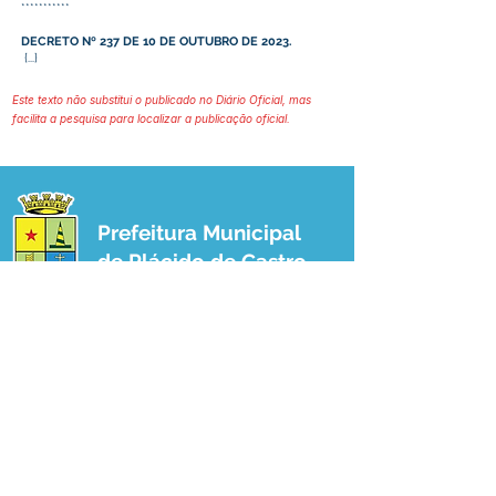
***********
DECRETO Nº 237 DE 10 DE OUTUBRO DE 2023.
{...}
Este texto não substitui o publicado no Diário Oficial, mas
facilita a pesquisa para localizar a publicação oficial.
Prefeitura Municipal
de Plácido de Castro
Poder Executivo
SERVIÇO DE ATENDIMENTO AO 
CIDADÃO (SIC) E OUVIDORIA
Prefeitura de Plácido de Castro - Estado 
do Acre
CNPJ 04.076.733/0001-60
💻Acesso online: 
SIC 
| 
Fale Conosco
 | 