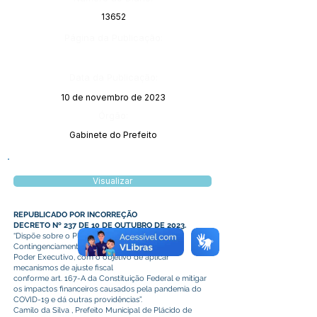
13652
Página da Publicação:
Data da Publicação:
10 de novembro de 2023
Órgão:
Gabinete do Prefeito
Visualizar
REPUBLICADO POR INCORREÇÃO
DECRETO Nº 237 DE 10 DE OUTUBRO DE 2023.
“Dispõe sobre o Plano Municipal de
Contingenciamento de Gastos do
Poder Executivo, com o objetivo de aplicar
mecanismos de ajuste fiscal
conforme art. 167-A da Constituição Federal e mitigar
os impactos financeiros causados pela pandemia do
COVID-19 e dá outras providências”.
Camilo da Silva , Prefeito Municipal de Plácido de