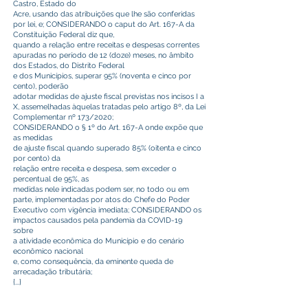
Castro, Estado do
Acre, usando das atribuições que lhe são conferidas
por lei, e; CONSIDERANDO o caput do Art. 167-A da
Constituição Federal diz que,
quando a relação entre receitas e despesas correntes
apuradas no período de 12 (doze) meses, no âmbito
dos Estados, do Distrito Federal
e dos Municípios, superar 95% (noventa e cinco por
cento), poderão
adotar medidas de ajuste fiscal previstas nos incisos I a
X, assemelhadas àquelas tratadas pelo artigo 8º, da Lei
Complementar nº 173/2020;
CONSIDERANDO o § 1º do Art. 167-A onde expõe que
as medidas
de ajuste fiscal quando superado 85% (oitenta e cinco
por cento) da
relação entre receita e despesa, sem exceder o
percentual de 95%, as
medidas nele indicadas podem ser, no todo ou em
parte, implementadas por atos do Chefe do Poder
Executivo com vigência imediata; CONSIDERANDO os
impactos causados pela pandemia da COVID-19
sobre
a atividade econômica do Município e do cenário
econômico nacional
e, como consequência, da eminente queda de
arrecadação tributária;
{...}