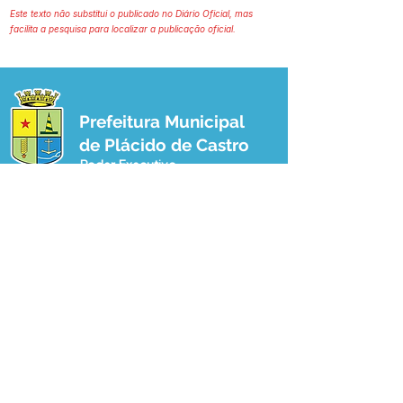
Este texto não substitui o publicado no Diário Oficial, mas
facilita a pesquisa para localizar a publicação oficial.
Prefeitura Municipal
de Plácido de Castro
Poder Executivo
SERVIÇO DE ATENDIMENTO AO 
CIDADÃO (SIC) E OUVIDORIA
Prefeitura de Plácido de Castro - Estado 
do Acre
CNPJ 04.076.733/0001-60
💻Acesso online: 
SIC 
| 
Fale Conosco
 | 
Ouvidoria
 | 
Portal de Transparência
 | 
Mapa do Site