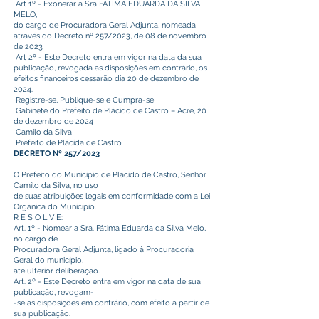
Art 1º - Exonerar a Sra FÁTIMA EDUARDA DA SILVA
MELO,
do cargo de Procuradora Geral Adjunta, nomeada
através do Decreto nº 257/2023, de 08 de novembro
de 2023
Art 2º - Este Decreto entra em vigor na data da sua
publicação, revogada as disposições em contrário, os
efeitos financeiros cessarão dia 20 de dezembro de
2024.
Registre-se, Publique-se e Cumpra-se
Gabinete do Prefeito de Plácido de Castro – Acre, 20
de dezembro de 2024
Camilo da Silva
Prefeito de Plácida de Castro
DECRETO Nº 257/2023
O Prefeito do Município de Plácido de Castro, Senhor
Camilo da Silva, no uso
de suas atribuições legais em conformidade com a Lei
Orgânica do Município.
R E S O L V E:
Art. 1º - Nomear a Sra. Fátima Eduarda da Silva Melo,
no cargo de
Procuradora Geral Adjunta, ligado à Procuradoria
Geral do município,
até ulterior deliberação.
Art. 2º - Este Decreto entra em vigor na data de sua
publicação, revogam-
-se as disposições em contrário, com efeito a partir de
sua publicação.