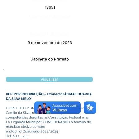
13651
Página da Publicação:
Data da Publicação:
9 de novembro de 2023
Órgão:
Gabinete do Prefeito
Visualizar
REP. POR INCORREÇÃO - Exonerar FÁTIMA EDUARDA
DA SILVA MELO
O PREFEITO MUNICIPAL DE PLÁCIDO DE CASTRO,
Camilo da Silva, no uso das atribuições e
competências descritas na Constituição Federal e na
Lei Orgânica Municipal; CONSIDERANDO o termino do
mandato eletivo compre
endido no Quadriênio 2021/2024
R E S O L V E: