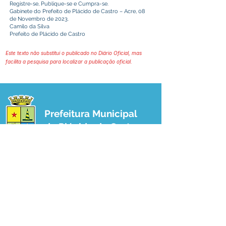
Registre-se, Publique-se e Cumpra-se.
Gabinete do Prefeito de Plácido de Castro – Acre, 08
de Novembro de 2023.
Camilo da Silva
Prefeito de Plácido de Castro
Este texto não substitui o publicado no Diário Oficial, mas
facilita a pesquisa para localizar a publicação oficial.
Prefeitura Municipal
de Plácido de Castro
Poder Executivo
SERVIÇO DE ATENDIMENTO AO 
CIDADÃO (SIC) E OUVIDORIA
Prefeitura de Plácido de Castro - Estado 
do Acre
CNPJ 04.076.733/0001-60