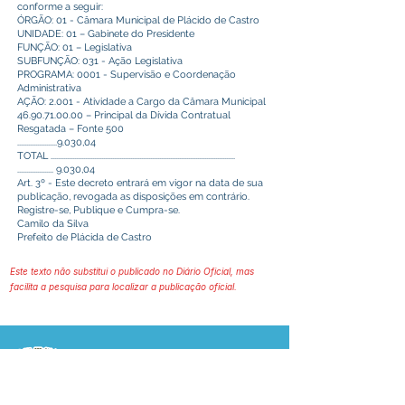
conforme a seguir:
ÓRGÃO: 01 - Câmara Municipal de Plácido de Castro
UNIDADE: 01 – Gabinete do Presidente
FUNÇÃO: 01 – Legislativa
SUBFUNÇÃO: 031 - Ação Legislativa
PROGRAMA: 0001 - Supervisão e Coordenação
Administrativa
AÇÃO: 2.001 - Atividade a Cargo da Câmara Municipal
46.90.71.00.00
– Principal da Dívida Contratual
Resgatada – Fonte 500
......................9.030,04
TOTAL ......................................................................................................
.................... 9.030,04
Art. 3º - Este decreto entrará em vigor na data de sua
publicação, revogada as disposições em contrário.
Registre-se, Publique e Cumpra-se.
Camilo da Silva
Prefeito de Plácida de Castro
Este texto não substitui o publicado no Diário Oficial, mas
facilita a pesquisa para localizar a publicação oficial.
Prefeitura Municipal
de Plácido de Castro