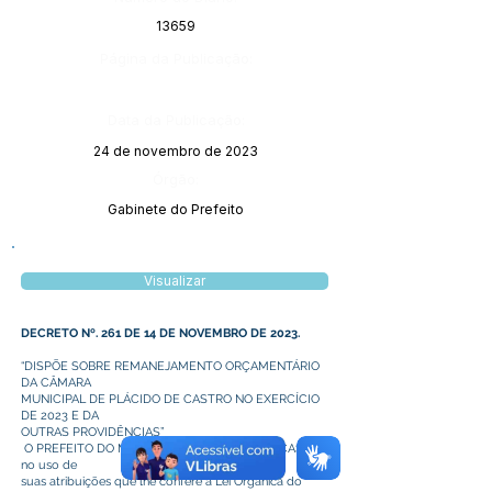
13659
Página da Publicação:
Data da Publicação:
24 de novembro de 2023
Órgão:
Gabinete do Prefeito
Visualizar
DECRETO Nº. 261 DE 14 DE NOVEMBRO DE 2023.
“DISPÕE SOBRE REMANEJAMENTO ORÇAMENTÁRIO
DA CÂMARA
MUNICIPAL DE PLÁCIDO DE CASTRO NO EXERCÍCIO
DE 2023 E DA
OUTRAS PROVIDÊNCIAS”
O PREFEITO DO MUNICÍPIO DE PLÁCIDO DE CASTRO
no uso de
suas atribuições que lhe confere a Lei Orgânica do