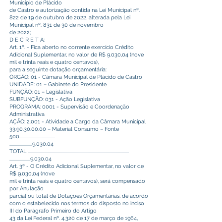
Município de Plácido
de Castro e autorização contida na Lei Municipal nº.
822 de 19 de outubro de 2022, alterada pela Lei
Municipal nº. 831 de 30 de novembro
de 2022;
D E C R E T A:
Art. 1º. - Fica aberto no corrente exercício Crédito
Adicional Suplementar, no valor de R$ 9.030,04 (nove
mil e trinta reais e quatro centavos),
para a seguinte dotação orçamentária:
ÓRGÃO: 01 - Câmara Municipal de Plácido de Castro
UNIDADE: 01 – Gabinete do Presidente
FUNÇÃO: 01 – Legislativa
SUBFUNÇÃO: 031 - Ação Legislativa
PROGRAMA: 0001 - Supervisão e Coordenação
Administrativa
AÇÃO: 2.001 - Atividade a Cargo da Câmara Municipal
33.90.30.00.00
– Material Consumo – Fonte
500....................................
.......................9.030,04
TOTAL ......................................................................................................
.....................9.030,04
Art. 3º - O Crédito Adicional Suplementar, no valor de
R$ 9.030,04 (nove
mil e trinta reais e quatro centavos), será compensado
por Anulação
parcial ou total de Dotações Orçamentárias, de acordo
com o estabelecido nos termos do disposto no inciso
III do Parágrafo Primeiro do Artigo
43 da Lei Federal nº. 4.320 de 17 de março de 1964,