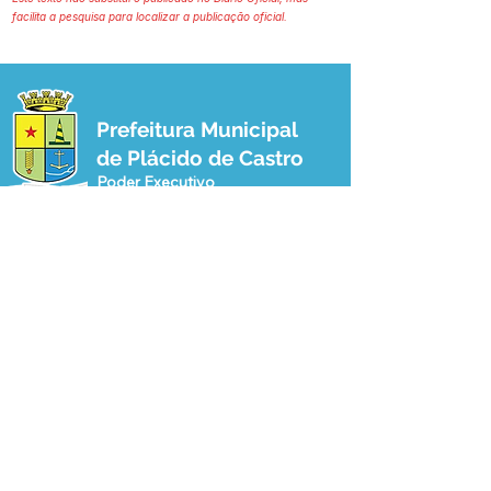
facilita a pesquisa para localizar a publicação oficial.
Prefeitura Municipal
de Plácido de Castro
Poder Executivo
SERVIÇO DE ATENDIMENTO AO 
CIDADÃO (SIC) E OUVIDORIA
Prefeitura de Plácido de Castro - Estado 
do Acre
CNPJ 04.076.733/0001-60
💻Acesso online: 
SIC 
| 
Fale Conosco
 | 
Ouvidoria
 | 
Portal de Transparência
 | 
Mapa do Site
📱Fone: +55 (68) 3237-1066 (Beto 