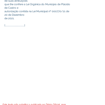
de suas atribuições
que lhe confere a Lei Orgânica do Município de Plácido
de Castro e
autorização contida na Lei Municipal nº 000770/21 de
20 de Dezembro
de 2021.
[.........................................]
Este texto não substitui o publicado no Diário Oficial, mas