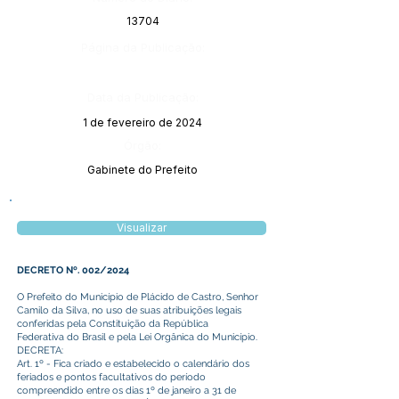
13704
Página da Publicação:
Data da Publicação:
1 de fevereiro de 2024
Órgão:
Gabinete do Prefeito
Visualizar
DECRETO Nº. 002/2024
O Prefeito do Município de Plácido de Castro, Senhor
Camilo da Silva, no uso de suas atribuições legais
conferidas pela Constituição da República
Federativa do Brasil e pela Lei Orgânica do Município.
DECRETA:
Art. 1º - Fica criado e estabelecido o calendário dos
feriados e pontos facultativos do período
compreendido entre os dias 1º de janeiro a 31 de