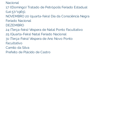
Nacional
17 ((Domingo) Tratado de Petrópolis Feriado Estadual
(Lei 57/1965),
NOVEMBRO 20 (quarta-feira) Dia da Consciência Negra
Feriado Nacional
DEZEMBRO
24 (Terça-feira) Véspera de Natal Ponto Facultativo
25 (Quarta-Feira) Natal Feriado Nacional
31 (Terça-Feira) Véspera de Ano Novo Ponto
Facultativo
Camilo da Silva
Prefeito de Plácido de Castro
Este texto não substitui o publicado no Diário Oficial, mas
facilita a pesquisa para localizar a publicação oficial.
Prefeitura Municipal
de Plácido de Castro
Poder Executivo
SERVIÇO DE ATENDIMENTO AO 