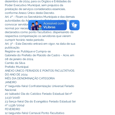
dezembro de 2024, para os Órgãos e Entidades do
Poder Executivo Municipal, sem prejuízos da
prestação de serviços considerados essenciais,
conforme Anexo Único deste Decreto.
Art. 2º - Ficam os Secretários Municipais e das demais
autoridades da Administração Pública autorizados a
convocar servidores para expediente
normal por necessidade de serviço, nos dias
declarados como ponto facultativo, dispensando da
respectiva compensação os servidores que vierem
cumprir horário neste período.
Art. 3º - Este Decreto entrará em vigor, na data de sua
publicação.
Registre-se, Publique e Cumpra-se.
Gabinete do Prefeito de Plácido de Castro - Acre, em
08 de janeiro de 2024.
Camilo da Silva
Prefeito Municipal
ANEXO ÚNICO: FERIADOS E PONTOS FACULTATIVOS
DO ANO DE 2024
MÊS DIA DENOMINAÇÃO CATEGORIA
JANEIRO
1º (segunda-feira) Confraternização Universal Feriado
Nacional
20 (sábado) Dia do Católico Feriado Estadual (lei nº
3.137/2016)
23 (terça-feira) Dia do Evangélico Feriado Estadual (lei
nº 1.538/2004)
FEVEREIRO
12 (segunda-feira) Carnaval Ponto Facultativo