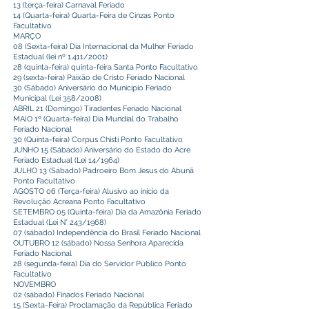
13 (terça-feira) Carnaval Feriado
14 (Quarta-feira) Quarta-Feira de Cinzas Ponto
Facultativo
MARÇO
08 (Sexta-feira) Dia Internacional da Mulher Feriado
Estadual (lei nº 1.411/2001)
28 (quinta-feira) quinta-feira Santa Ponto Facultativo
29 (sexta-feira) Paixão de Cristo Feriado Nacional
30 (Sábado) Aniversário do Município Feriado
Municipal (Lei 358/2008)
ABRIL 21 (Domingo) Tiradentes Feriado Nacional
MAIO 1º (Quarta-feira) Dia Mundial do Trabalho
Feriado Nacional
30 (Quinta-feira) Corpus Chisti Ponto Facultativo
JUNHO 15 (Sábado) Aniversário do Estado do Acre
Feriado Estadual (Lei 14/1964)
JULHO 13 (Sábado) Padroeiro Bom Jesus do Abunã
Ponto Facultativo
AGOSTO 06 (Terça-feira) Alusivo ao início da
Revolução Acreana Ponto Facultativo
SETEMBRO 05 (Quinta-feira) Dia da Amazônia Feriado
Estadual (Lei N° 243/1968)
07 (sábado) Independência do Brasil Feriado Nacional
OUTUBRO 12 (sábado) Nossa Senhora Aparecida
Feriado Nacional
28 (segunda-feira) Dia do Servidor Público Ponto
Facultativo
NOVEMBRO
02 (sábado) Finados Feriado Nacional
15 (Sexta-Feira) Proclamação da República Feriado