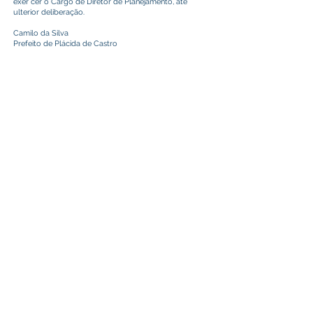
exer cer o Cargo de Diretor de Planejamento, até
ulterior deliberação.
Camilo da Silva
Prefeito de Plácida de Castro