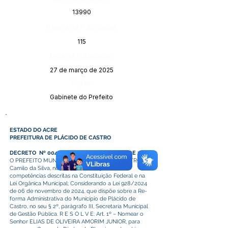
13990
Página da Publicação:
115
Data da Publicação:
27 de março de 2025
Órgão:
Gabinete do Prefeito
ESTADO DO ACRE
PREFEITURA DE PLÁCIDO DE CASTRO
DECRETO Nº 004/2025, DE 02 DE JANEIRO DE 2025
O PREFEITO MUNICIPAL DE PLÁCIDO DE CASTRO,
Camilo da Silva, no uso das atribuições e
competências descritas na Constituição Federal e na
Lei Orgânica Municipal; Considerando a Lei 928/2024
de 06 de novembro de 2024, que dispõe sobre a Re-
forma Administrativa do Município de Plácido de
Castro, no seu § 2º, parágrafo III, Secretaria Municipal
de Gestão Pública. R E S O L V E: Art. 1º – Nomear o
Senhor ELIAS DE OLIVEIRA AMORIM JUNIOR, para