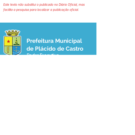
Este texto não substitui o publicado no Diário Oficial, mas
facilita a pesquisa para localizar a publicação oficial.
Prefeitura Municipal
de Plácido de Castro
Poder Executivo
SERVIÇO DE ATENDIMENTO AO 
CIDADÃO (SIC) E OUVIDORIA
Prefeitura de Plácido de Castro - Estado 
do Acre
CNPJ 04.076.733/0001-60
💻Acesso online: 
SIC 
| 
Fale Conosco
 | 
Ouvidoria
 | 
Portal de Transparência
 | 
Mapa do Site