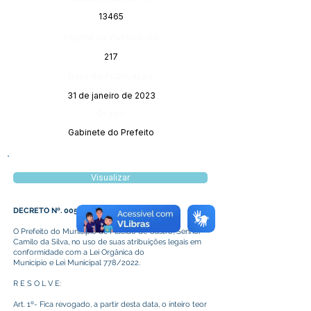
13465
Página da Publicação:
217
Data da Publicação:
31 de janeiro de 2023
Órgão:
Gabinete do Prefeito
Visualizar
DECRETO Nº. 005/2023
O Prefeito do Município de Plácido de Castro, Senhor
Camilo da Silva, no uso de suas atribuições legais em
conformidade com a Lei Orgânica do
Município e Lei Municipal 778/2022.
R E S O L V E:
Art. 1º- Fica revogado, a partir desta data, o inteiro teor