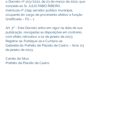
o Decreto nº 103/2022, de 23 de março de 2022, que
concede ao Sr. JULIO FABIO RIBEIRO,
matrícula nº 2749, servidor público municipal,
ocupante do cargo de provimento efetivo a função
Gratificada – FG – 1.
Art. 3º - Este Decreto entra em vigor na data de sua
publicação, revogadas as disposições em contrário,
com efeito retroativo a 02 de janeiro de 2023.
Registre-se, Publique-se e Cumpra-se.
Gabinete do Prefeito de Plácido de Castro – Acre, 03
de janeiro de 2023.
Camilo da Silva
Prefeito de Plácido de Castro