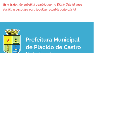
Este texto não substitui o publicado no Diário Oficial, mas
facilita a pesquisa para localizar a publicação oficial.
Prefeitura Municipal
de Plácido de Castro
Poder Executivo
SERVIÇO DE ATENDIMENTO AO 
CIDADÃO (SIC) E OUVIDORIA
Prefeitura de Plácido de Castro - Estado 
do Acre
CNPJ 04.076.733/0001-60
💻Acesso online: 
SIC 
| 
Fale Conosco
 | 
Ouvidoria
 | 
Portal de Transparência
 | 
Mapa do Site