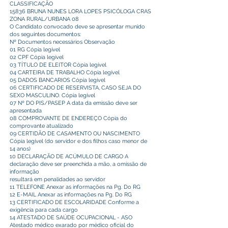
CLASSIFICAÇÃO
15836 BRUNA NUNES LORA LOPES PSICÓLOGA CRAS
ZONA RURAL/URBANA 08
O Candidato convocado deve se apresentar munido
dos seguintes documentos:
Nº Documentos necessários Observação
01 RG Cópia legível
02 CPF Cópia legível
03 TÍTULO DE ELEITOR Cópia legível
04 CARTEIRA DE TRABALHO Cópia legível
05 DADOS BANCARIOS Cópia legível
06 CERTIFICADO DE RESERVISTA, CASO SEJA DO
SEXO MASCULINO. Cópia legível
07 Nº DO PIS/PASEP A data da emissão deve ser
apresentada
08 COMPROVANTE DE ENDEREÇO Cópia do
comprovante atualizado
09 CERTIDÃO DE CASAMENTO OU NASCIMENTO
Cópia legível (do servidor e dos filhos caso menor de
14 anos)
10 DECLARAÇÃO DE ACÚMULO DE CARGO A
declaração deve ser preenchida a mão, a omissão de
informação
resultará em penalidades ao servidor
11 TELEFONE Anexar as informações na Pg. Do RG
12 E-MAIL Anexar as informações na Pg. Do RG
13 CERTIFICADO DE ESCOLARIDADE Conforme a
exigência para cada cargo
14 ATESTADO DE SAÚDE OCUPACIONAL - ASO
Atestado médico exarado por médico oficial do