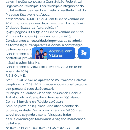
determinações contidas na Constituição Federal, Lei
Orgânica do Município, Leis Municipais integrantes do
Edital e alterações, tendo em vista o resultado final do
Processo Seletivo n° 05/2022,
devidamente HOMOLOGADO em 16 de novembro de
2022, , publicada como determinado em Lei, no Diário
Oficial do Estado do Acre, edição n°
13.411, páginas 121 a 132 de 17 de novembro de 2022,
Prorrogado no dia 14 de novembro de 2023.
Considerando a necessidade imperiosa de se admitir
de forma legal, transparente e idônea, a contratação
de Pessoal/Servidores para o Município;
Considerando a necessidade de regularizar a situação
contratual, provendo e adequando de forma correta a
máquina administrativa;
Considerando a Convocação nº 001/2024 de 18 de
janeiro de 2024.
R E S O L V E:
Art. 1º - CONVOCA os aprovados no Processo Seletivo
Simplificado nº 05/2022 obedecendo à classificação, a
comparecer à sede da Secretaria
Municipal da Mulher, Cidadania, Assistência Social e
Trabalho, sito a Rua Epitácio Pessoa, nº 299, Bairro
Centro, Município de Plácido de Castro -
Acre, no prazo de 05 (cinco) dias úteis a contar da
publicação deste Decreto, no horário de 08:00hs as
12:00hs de segunda a sexta-feira, para tratar
da sua contratação temporária e pegar o memorando
de lotação.
Nº INSCR. NOME DOS INSCRITOS FUNÇÃO Local