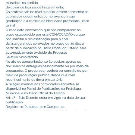
município, no sentido
de gozar de boa saúde física e menta;
Os profissionais de nível superior devem apresentar as
copias dos documentos comprovando a sua
graduação e a carteira de identidade profissional, caso
tenha!
O candidato convocado que não comparecer no
prazo estabelecido por esta CONVOCAÇÃO ou que
não solicitar a reclassificação para o final
da lista geral dos aprovados, no prazo de 30 dias a
partir da publicação no Diário Oficial do Estado, será
automaticamente excluído do Processo
Seletivo Simplificado.
No ato de apresentação, serão aceitos apenas os
documentos entregues pessoalmente ou por meio de
procurador. O procurador poderá ser constituído por
meio de procuração pública, desde que com
reconhecimento de firma em cartório.
A relação nominal dos convocados encontra-se
disponível no Painel de Publicações da Prefeitura
Municipal e no Diário Oficial do Estado.
Art. 2º - Este Decreto entra em vigor na data de sua
publicação
Registre-se, Publique-se e Cumpra-se.
Gabinete do Prefeito de Plácido de Castro – Acre, 18
de janeiro de 2024.
Camilo da Silva
Prefeito Municipal