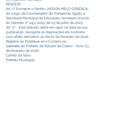
RESOLVE:
Art. 1º Exonerar o Senhor JADSON MELO GONZAGA,
do cargo de Coordenador de Transporte, ligado a
Secretaria Municipal de Educação, nomeado através
do Decreto nº 243/2025, de 03 de julho de 2025.
Art. 2º - Este Decreto entra em vigor na data da sua
publicação, revogada as disposições em contrário,
com efeito retroativo ao dia 01 de fevereiro de 2026.
Registre-se, Publique-se e Cumpra-se.
Gabinete do Prefeito de Plácido de Castro - Acre, 03
de fevereiro de 2026.
Camilo da Silva
Prefeito Municipal