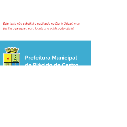
Este texto não substitui o publicado no Diário Oficial, mas
facilita a pesquisa para localizar a publicação oficial.
Prefeitura Municipal
de Plácido de Castro
Poder Executivo
SERVIÇO DE ATENDIMENTO AO 
CIDADÃO (SIC) E OUVIDORIA
Prefeitura de Plácido de Castro - Estado 
do Acre
CNPJ 04.076.733/0001-60
💻Acesso online: 
SIC 
| 
Fale Conosco
 | 