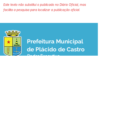
Este texto não substitui o publicado no Diário Oficial, mas
facilita a pesquisa para localizar a publicação oficial.
Prefeitura Municipal
de Plácido de Castro
Poder Executivo
SERVIÇO DE ATENDIMENTO AO 
CIDADÃO (SIC) E OUVIDORIA
Prefeitura de Plácido de Castro - Estado 
do Acre
CNPJ 04.076.733/0001-60
💻Acesso online: 
SIC 
| 
Fale Conosco
 | 
Ouvidoria
 | 
Portal de Transparência
 | 
Mapa do Site