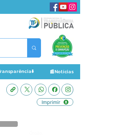
ransparência⬇️
📰Notícias
Imprimir
Órgão: