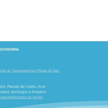
 OUVIDORIA
rtal de Transparência
 | 
Mapa do Site
tro, Plácido de Castro, Acre
bados, domingos e feriados)
placidodecastro.ac.gov.br