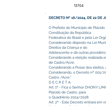
13704
DECRETO Nº 16/2024, DE 22 DE J
O Prefeito do Município de Plácido 
Constituição da República
Federativa do Brasil e pela Lei Org
Considerando disposto na Lei Muni
Direitos da Criança e do
Adolescente e dá outras providênci
Considerando a eleição realizada 
de Castro/Acre;
Considerando a Posse dos eleitos, a
Considerando, o Decreto nº 001/20
Castro /Acre.”
D E C R E T A:
Art. 1º - Fica o Senhor DHONY LI
Plácido de Castro, para
o Quadriênio 2024/2028.
Art. 2º - Este Decreto entrará em v