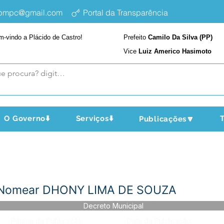
epmpc@gmail.com
Portal da Transparência
m-vindo a Plácido de Castro!
Prefeito
Camilo Da Silva (PP)
Vice
Luiz Americo Hasimoto
O Governo⬇️
Serviços⬇️
T
Publicações🔽
- Nomear DHONY LIMA DE SOUZA
Decreto Municipal
Página da Publicação:
Data da Publicação: