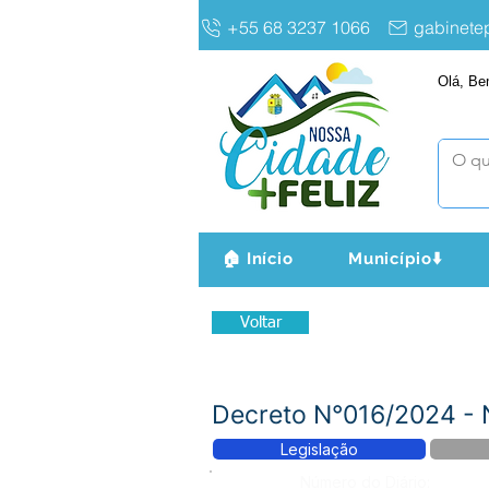
+55 68 3237 1066
gabinet
Olá, Be
🏠 Início
Município⬇️
Voltar
Decreto N°016/2024 
Legislação
Número do Diário: