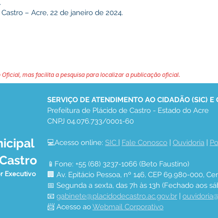
.
Castro – Acre, 22 de janeiro de 2024.
 Oficial, mas facilita a pesquisa para localizar a publicação oficial.
SERVIÇO DE ATENDIMENTO AO CIDADÃO (SIC) E
Prefeitura de Plácido de Castro - Estado do Acre
CNPJ 04.076.733/0001-60
icipal
💻Acesso online: 
SIC 
| 
Fale Conosco
 | 
Ouvidoria
 | 
Po
 Castro
📱Fone: +55 (68) 3237-1066 (Beto Faustino)
r Executivo
🏢 Av. Epitácio Pessoa, nº 146, CEP 69.980-000, Cen
📅 Segunda a sexta, das 7h às 13h (Fechado aos sá
📧 
gabinete@placidodecastro.ac.gov.br
 | 
ouvidoria@
📨 Acesso ao 
Webmail Corporativo