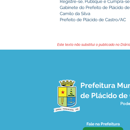
Registre-se, Publique e Cumpra-se
Gabinete do Prefeito de Plácido de 
Camilo da Silva
Prefeito de Plácido de Castro/AC
Este texto não substitui o publicado no Diário
Prefeitura Mun
de Plácido de
Pode
Fale na Prefeitura