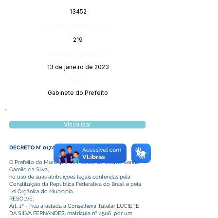
13452
Página da Publicação:
219
Data da Publicação:
13 de janeiro de 2023
Órgão:
Gabinete do Prefeito
Visualizar
DECRETO N° 017/2023
O Prefeito do Município de Plácido de Castro, Senhor
Camilo da Silva,
no uso de suas atribuições legais conferidas pela
Constituição da República Federativa do Brasil e pela
Lei Orgânica do Município.
RESOLVE:
Art. 1º - Fica afastada a Conselheira Tutelar LUCIETE
DA SILVA FERNANDES, matrícula nº 4506, por um