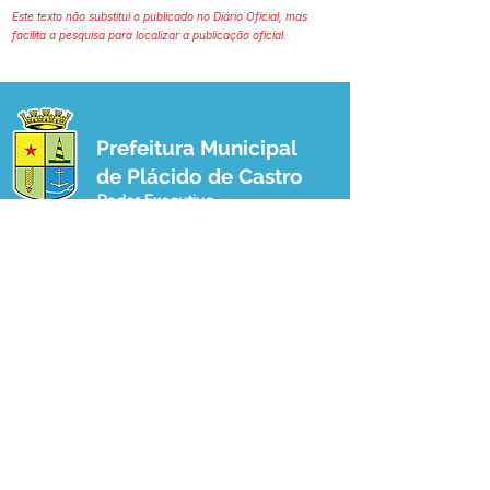
Este texto não substitui o publicado no Diário Oficial, mas
facilita a pesquisa para localizar a publicação oficial.
Prefeitura Municipal
de Plácido de Castro
Poder Executivo
SERVIÇO DE ATENDIMENTO AO 
CIDADÃO (SIC) E OUVIDORIA
Prefeitura de Plácido de Castro - Estado 
do Acre
CNPJ 04.076.733/0001-60
💻Acesso online: 
SIC 
| 
Fale Conosco
 | 
Ouvidoria
 | 
Portal de Transparência
 | 
Mapa do Site