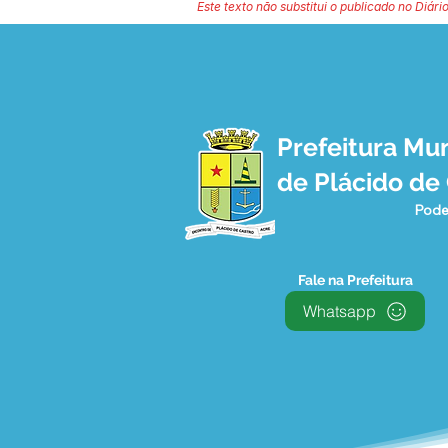
Este texto não substitui o publicado no Diário
Prefeitura Mun
de Plácido de
Pode
Fale na Prefeitura
Whatsapp