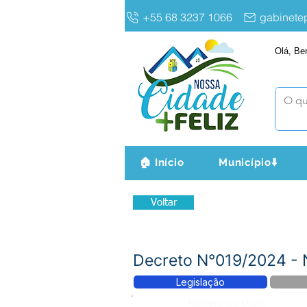
+55 68 3237 1066
gabinet
Olá, Be
🏠 Início
Município⬇️
Voltar
Decreto N°019/2024 
Legislação
Número do Diário: