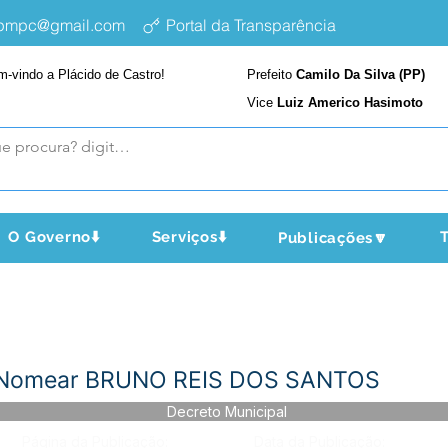
epmpc@gmail.com
Portal da Transparência
m-vindo a Plácido de Castro!
Prefeito
Camilo Da Silva (PP)
Vice
Luiz Americo Hasimoto
O Governo⬇️
Serviços⬇️
T
Publicações🔽
- Nomear BRUNO REIS DOS SANTOS
Decreto Municipal
Página da Publicação:
Data da Publicação: