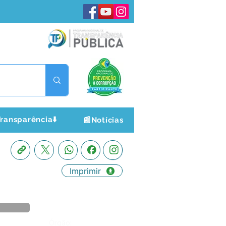
ransparência⬇️
📰Notícias
Imprimir
Órgão: