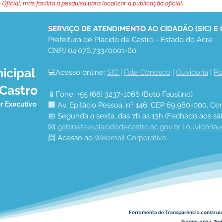
 Oficial, mas facilita a pesquisa para localizar a publicação oficial.
SERVIÇO DE ATENDIMENTO AO CIDADÃO (SIC) E
Prefeitura de Plácido de Castro - Estado do Acre
CNPJ 04.076.733/0001-60
icipal
💻Acesso online: 
SIC 
| 
Fale Conosco
 | 
Ouvidoria
 | 
Po
 Castro
📱Fone: +55 (68) 3237-1066 (Beto Faustino)
r Executivo
🏢 Av. Epitácio Pessoa, nº 146, CEP 69.980-000, Cen
📅 Segunda a sexta, das 7h às 13h (Fechado aos sá
📧 
gabinete@placidodecastro.ac.gov.br
 | 
ouvidoria@
📨 Acesso ao 
Webmail Corporativo
Ferramenta de Transparência construí
© 2009-2024. Todo