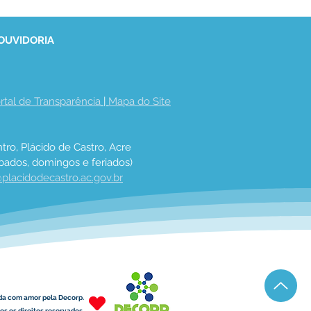
 OUVIDORIA
rtal de Transparência
 | 
Mapa do Site
tro, Plácido de Castro, Acre
bados, domingos e feriados)
placidodecastro.ac.gov.br
da com amor pela Decorp.
s os direitos reservados.