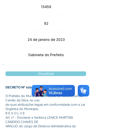
13459
Página da Publicação:
92
Data da Publicação:
24 de janeiro de 2023
Órgão:
Gabinete do Prefeito
Visualizar
DECRETO Nº 020/2023
O Prefeito do Município de Plácido de Castro, Senhor
Camilo da Silva, no uso
de suas atribuições legais em conformidade com a Lei
Orgânica do Município.
R E S O L V E:
Art. 1º - Exonerar a Senhora LENICE MARTINS
CÂNDIDO CHAVES DE
ARAÚJO, do cargo de Diretora Administrativa da