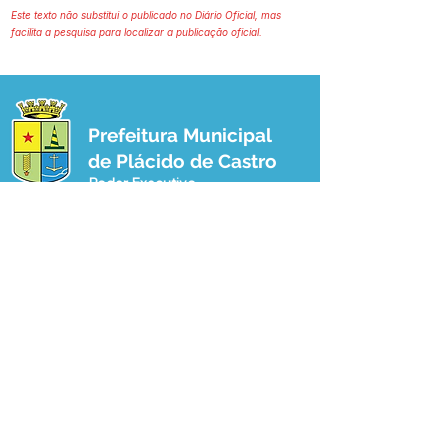
Este texto não substitui o publicado no Diário Oficial, mas
facilita a pesquisa para localizar a publicação oficial.
Prefeitura Municipal
de Plácido de Castro
Poder Executivo
SERVIÇO DE ATENDIMENTO AO 
CIDADÃO (SIC) E OUVIDORIA
Prefeitura de Plácido de Castro - Estado 
do Acre
CNPJ 04.076.733/0001-60
💻Acesso online: 
SIC 
| 
Fale Conosco
 | 
Ouvidoria
 | 
Portal de Transparência
 | 
Mapa do Site