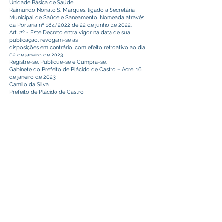
Unidade Básica de Saúde
Raimundo Nonato S. Marques, ligado a Secretária
Municipal de Saúde e Saneamento, Nomeada através
da Portaria nº 184/2022 de 22 de junho de 2022.
Art. 2º - Este Decreto entra vigor na data de sua
publicação, revogam-se as
disposições em contrário, com efeito retroativo ao dia
02 de janeiro de 2023.
Registre-se, Publique-se e Cumpra-se.
Gabinete do Prefeito de Plácido de Castro – Acre, 16
de janeiro de 2023.
Camilo da Silva
Prefeito de Plácido de Castro