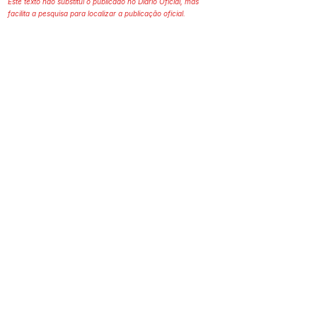
Este texto não substitui o publicado no Diário Oficial, mas
facilita a pesquisa para localizar a publicação oficial.
Prefeitura Municipal
de Plácido de Castro
Poder Executivo
SERVIÇO DE ATENDIMENTO AO 
CIDADÃO (SIC) E OUVIDORIA
Prefeitura de Plácido de Castro - Estado 
do Acre
CNPJ 04.076.733/0001-60
💻Acesso online: 
SIC 
| 
Fale Conosco
 | 
Ouvidoria
 | 
Portal de Transparência
 | 
Mapa do Site
📱Fone: +55 (68) 3237-1066 (Beto 