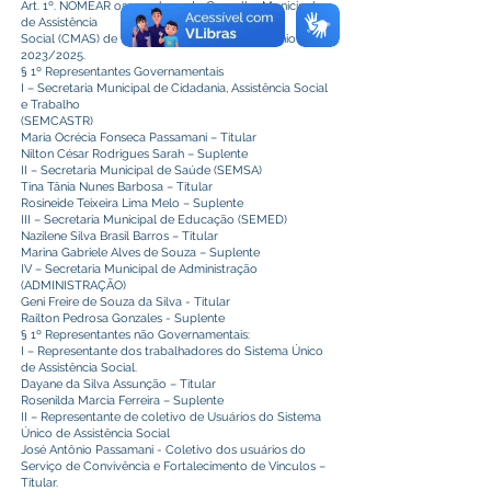
Art. 1º. NOMEAR os membros do Conselho Municipal
de Assistência
Social (CMAS) de Plácido de Castro para o biênio de
2023/2025.
§ 1º Representantes Governamentais
I – Secretaria Municipal de Cidadania, Assistência Social
e Trabalho
(SEMCASTR)
Maria Ocrécia Fonseca Passamani – Titular
Nilton César Rodrigues Sarah – Suplente
II – Secretaria Municipal de Saúde (SEMSA)
Tina Tânia Nunes Barbosa – Titular
Rosineide Teixeira Lima Melo – Suplente
III – Secretaria Municipal de Educação (SEMED)
Nazilene Silva Brasil Barros – Titular
Marina Gabriele Alves de Souza – Suplente
IV – Secretaria Municipal de Administração
(ADMINISTRAÇÃO)
Geni Freire de Souza da Silva - Titular
Railton Pedrosa Gonzales - Suplente
§ 1º Representantes não Governamentais:
I – Representante dos trabalhadores do Sistema Único
de Assistência Social.
Dayane da Silva Assunção – Titular
Rosenilda Marcia Ferreira – Suplente
II – Representante de coletivo de Usuários do Sistema
Único de Assistência Social
José Antônio Passamani - Coletivo dos usuários do
Serviço de Convivência e Fortalecimento de Vínculos –
Titular.