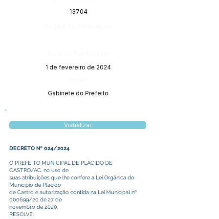
13704
Página da Publicação:
Data da Publicação:
1 de fevereiro de 2024
Órgão:
Gabinete do Prefeito
Visualizar
DECRETO Nº 024/2024
O PREFEITO MUNICIPAL DE PLÁCIDO DE
CASTRO/AC, no uso de
suas atribuições que lhe confere a Lei Orgânica do
Município de Plácido
de Castro e autorização contida na Lei Municipal nº
000699/20 de 27 de
novembro de 2020.
RESOLVE: