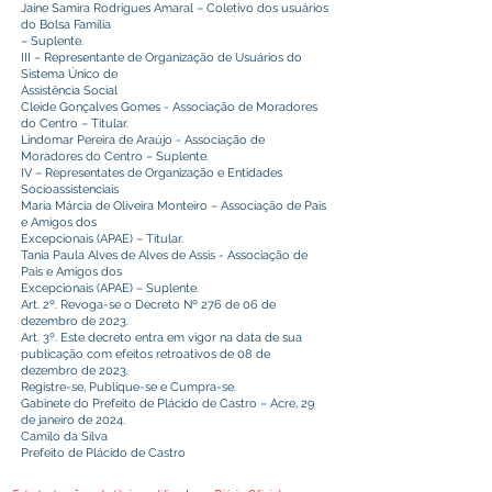
Jaíne Samira Rodrigues Amaral – Coletivo dos usuários
do Bolsa Família
– Suplente.
III – Representante de Organização de Usuários do
Sistema Único de
Assistência Social
Cleide Gonçalves Gomes - Associação de Moradores
do Centro – Titular.
Lindomar Pereira de Araújo - Associação de
Moradores do Centro – Suplente.
IV – Representates de Organização e Entidades
Socioassistenciais
Maria Márcia de Oliveira Monteiro – Associação de Pais
e Amigos dos
Excepcionais (APAE) – Titular.
Tania Paula Alves de Alves de Assis - Associação de
Pais e Amigos dos
Excepcionais (APAE) – Suplente.
Art. 2º. Revoga-se o Decreto Nº 276 de 06 de
dezembro de 2023.
Art. 3º. Este decreto entra em vigor na data de sua
publicação com efeitos retroativos de 08 de
dezembro de 2023.
Registre-se, Publique-se e Cumpra-se.
Gabinete do Prefeito de Plácido de Castro – Acre, 29
de janeiro de 2024.
Camilo da Silva
Prefeito de Plácido de Castro