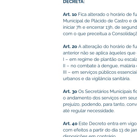
DECRETA:
Art. 1o
Fica alterado o horário de 
Municipal de Plácido de Castro e d
iniciar 7h e encerrar 13h, de segu
com o que preceitua a Consolidaçã
Art. 2o
A alteração do horário de f
anterior não se aplica àqueles que
I – em regime de plantão ou escala
II – no combate à dengue, malária 
III – em serviços públicos essencia
urbanos e da vigilância sanitária.
Art. 3o
Os Secretários Municipais f
o andamento dos serviços em seus
prejuízo, podendo, para tanto, con
até regular necessidade.
Art. 4o
Este Decreto entra em vigor
com efeitos a partir do dia 13 de j
disposições em contrário.