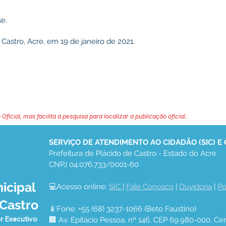
e.
Castro, Acre, em 19 de janeiro de 2021.
 Oficial, mas facilita a pesquisa para localizar a publicação oficial.
SERVIÇO DE ATENDIMENTO AO CIDADÃO (SIC) E
Prefeitura de Plácido de Castro - Estado do Acre
CNPJ 04.076.733/0001-60
icipal
💻Acesso online: 
SIC 
| 
Fale Conosco
 | 
Ouvidoria
 | 
Po
 Castro
📱Fone: +55 (68) 3237-1066 (Beto Faustino)
r Executivo
🏢 Av. Epitácio Pessoa, nº 146, CEP 69.980-000, Cen