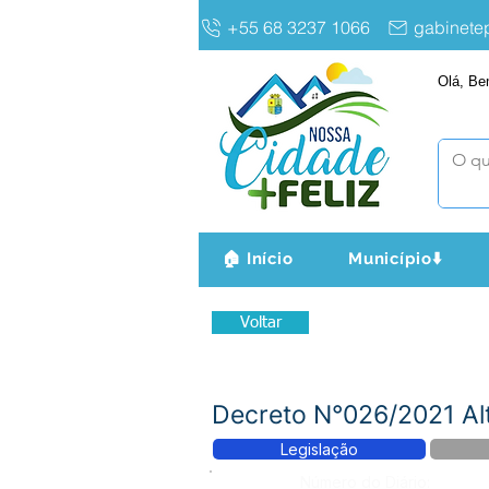
+55 68 3237 1066
gabinet
Olá, Be
🏠 Início
Município⬇️
Voltar
Decreto N°026/2021 Alt
Legislação
Número do Diário: