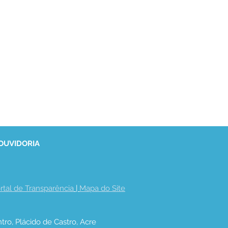
 OUVIDORIA
rtal de Transparência
 | 
Mapa do Site
tro, Plácido de Castro, Acre