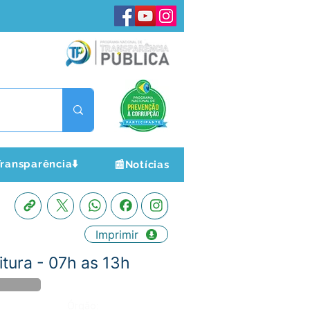
ransparência⬇️
📰Notícias
Imprimir
tura - 07h as 13h
Órgão: