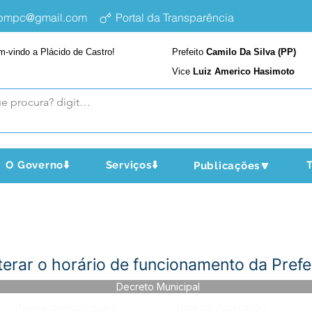
epmpc@gmail.com
Portal da Transparência
m-vindo a Plácido de Castro!
Prefeito
Camilo Da Silva (PP)
Vice
Luiz Americo Hasimoto
O Governo⬇️
Serviços⬇️
T
Publicações🔽
erar o horário de funcionamento da Prefei
Decreto Municipal
Página da Publicação:
Data da Publicação: