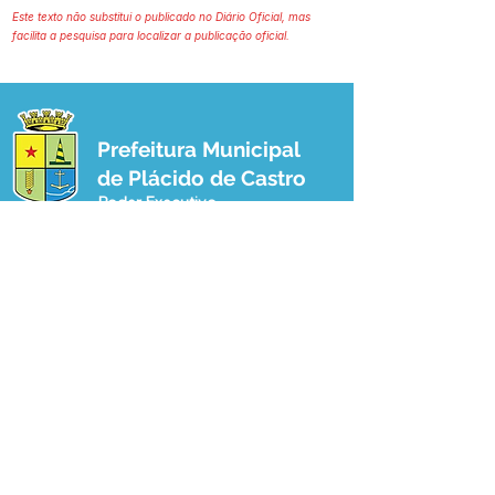
Este texto não substitui o publicado no Diário Oficial, mas
facilita a pesquisa para localizar a publicação oficial.
Prefeitura Municipal
de Plácido de Castro
Poder Executivo
SERVIÇO DE ATENDIMENTO AO 
CIDADÃO (SIC) E OUVIDORIA
Prefeitura de Plácido de Castro - Estado 
do Acre
CNPJ 04.076.733/0001-60
💻Acesso online: 
SIC 
| 
Fale Conosco
 | 
Ouvidoria
 | 
Portal de Transparência
 | 
Mapa do Site