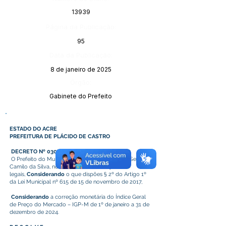
13939
Página da Publicação:
95
Data da Publicação:
8 de janeiro de 2025
Órgão:
Gabinete do Prefeito
ESTADO DO ACRE
PREFEITURA DE PLÁCIDO DE CASTRO
DECRETO Nº 030 DE 02 DE JANEIRO DE 2025
O Prefeito do Município de Plácido de Castro, Senhor
Camilo da Silva, no uso de suas atribuições
legais,
Considerando
o que dispões § 2º do Artigo 1º
da Lei Municipal nº 615 de 15 de novembro de 2017,
Considerando
a correção monetária do Índice Geral
de Preço do Mercado – IGP-M de 1º de janeiro a 31 de
dezembro de 2024.