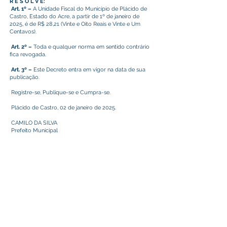
R E S O L V E:
Art. 1º –
A Unidade Fiscal do Município de Plácido de
Castro, Estado do Acre, a partir de 1º de janeiro de
2025, é de R$ 28,21 (Vinte e Oito Reais e Vinte e Um
Centavos).
Art. 2º –
Toda e qualquer norma em sentido contrário
fica revogada.
Art. 3º –
Este Decreto entra em vigor na data de sua
publicação.
Registre-se, Publique-se e Cumpra-se.
Plácido de Castro, 02 de janeiro de 2025.
CAMILO DA SILVA
Prefeito Municipal