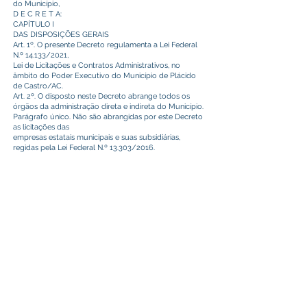
do Município,
D E C R E T A:
CAPÍTULO I
DAS DISPOSIÇÕES GERAIS
Art. 1º. O presente Decreto regulamenta a Lei Federal
N.º 14.133/2021,
Lei de Licitações e Contratos Administrativos, no
âmbito do Poder Executivo do Município de Plácido
de Castro/AC.
Art. 2º. O disposto neste Decreto abrange todos os
órgãos da administração direta e indireta do Município.
Parágrafo único. Não são abrangidas por este Decreto
as licitações das
empresas estatais municipais e suas subsidiárias,
regidas pela Lei Federal N.º 13.303/2016.