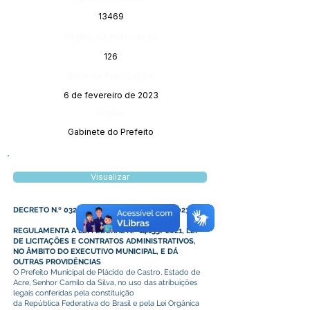
13469
Página da Publicação:
126
Data da Publicação:
6 de fevereiro de 2023
Órgão:
Gabinete do Prefeito
Visualizar
DECRETO N.º 032, DE 02 DE FEVEREIRO DE 2023
REGULAMENTA A LEI FEDERAL N.º 14.133/2021, LEI
DE LICITAÇÕES E CONTRATOS ADMINISTRATIVOS,
NO ÂMBITO DO EXECUTIVO MUNICIPAL, E DÁ
OUTRAS PROVIDÊNCIAS
O Prefeito Municipal de Plácido de Castro, Estado de
Acre, Senhor Camilo da Silva, no uso das atribuições
legais conferidas pela constituição
da República Federativa do Brasil e pela Lei Orgânica