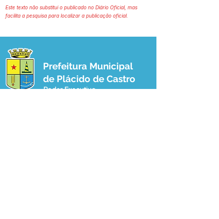
Este texto não substitui o publicado no Diário Oficial, mas
facilita a pesquisa para localizar a publicação oficial.
Prefeitura Municipal
de Plácido de Castro
Poder Executivo
SERVIÇO DE ATENDIMENTO AO 
CIDADÃO (SIC) E OUVIDORIA
Prefeitura de Plácido de Castro - Estado 
do Acre
CNPJ 04.076.733/0001-60
💻Acesso online: 
SIC 
| 
Fale Conosco
 | 
Ouvidoria
 | 
Portal de Transparência
 | 
Mapa do Site