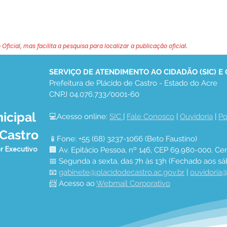
 Oficial, mas facilita a pesquisa para localizar a publicação oficial.
SERVIÇO DE ATENDIMENTO AO CIDADÃO (SIC) E
Prefeitura de Plácido de Castro - Estado do Acre
CNPJ 04.076.733/0001-60
icipal
💻Acesso online: 
SIC 
| 
Fale Conosco
 | 
Ouvidoria
 | 
Po
 Castro
📱Fone: +55 (68) 3237-1066 (Beto Faustino)
r Executivo
🏢 Av. Epitácio Pessoa, nº 146, CEP 69.980-000, Cen
📅 Segunda a sexta, das 7h às 13h (Fechado aos sá
📧 
gabinete@placidodecastro.ac.gov.br
 | 
ouvidoria@
📨 Acesso ao 
Webmail Corporativo