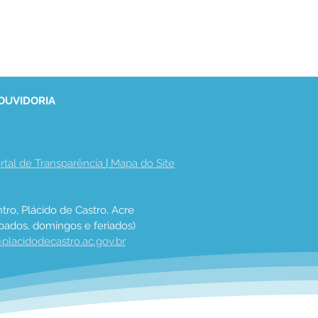
 OUVIDORIA
rtal de Transparência
 | 
Mapa do Site
tro, Plácido de Castro, Acre
bados, domingos e feriados)
placidodecastro.ac.gov.br