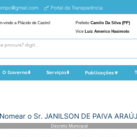
epmpc@gmail.com
Portal da Transparência
m-vindo a Plácido de Castro!
Prefeito
Camilo Da Silva (PP)
Vice
Luiz Americo Hasimoto
O Governo⬇️
Serviços⬇️
T
Publicações🔽
 Nomear o Sr. JANILSON DE PAIVA ARAÚ
Decreto Municipal
Página da Publicação:
Data da Publicação: