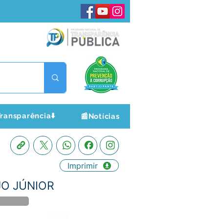
ransparência⬇️
📰Notícias
Imprimir
JO JÚNIOR
Órgão: