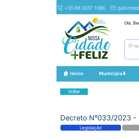
+55 68 3237 1066
gabinet
Olá, Be
🏠 Início
Município⬇️
Voltar
Decreto N°033/2023 -
Legislação
Número do Diário: