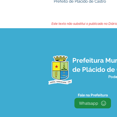
Prefeito de Plácido de Castro
Este texto não substitui o publicado no Diário
Prefeitura Mun
de Plácido de
Pode
Fale na Prefeitura
Whatsapp