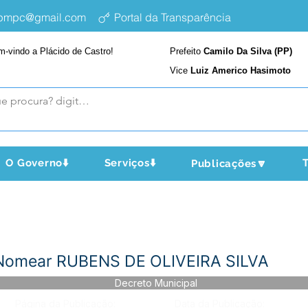
epmpc@gmail.com
Portal da Transparência
m-vindo a Plácido de Castro!
Prefeito
Camilo Da Silva (PP)
Vice
Luiz Americo Hasimoto
O Governo⬇️
Serviços⬇️
T
Publicações🔽
Nomear RUBENS DE OLIVEIRA SILVA
Decreto Municipal
Página da Publicação:
Data da Publicação: