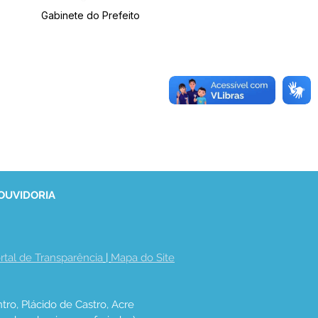
Gabinete do Prefeito
 OUVIDORIA
rtal de Transparência
 | 
Mapa do Site
tro, Plácido de Castro, Acre