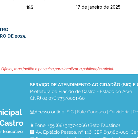
17 de janeiro de 2025
185
STRO
RO DE 2025.
 Oficial, mas facilita a pesquisa para localizar a publicação oficial.
SERVIÇO DE ATENDIMENTO AO CIDADÃO (SIC) E
Prefeitura de Plácido de Castro - Estado do Acre
CNPJ 04.076.733/0001-60
icipal
💻Acesso online: 
SIC 
| 
Fale Conosco
 | 
Ouvidoria
 | 
Po
 Castro
📱Fone: +55 (68) 3237-1066 (Beto Faustino)
r Executivo
🏢 Av. Epitácio Pessoa, nº 146, CEP 69.980-000, Cen