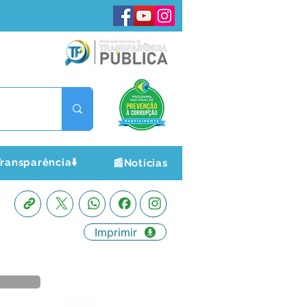
ransparência⬇️
📰Notícias
Imprimir
Órgão: