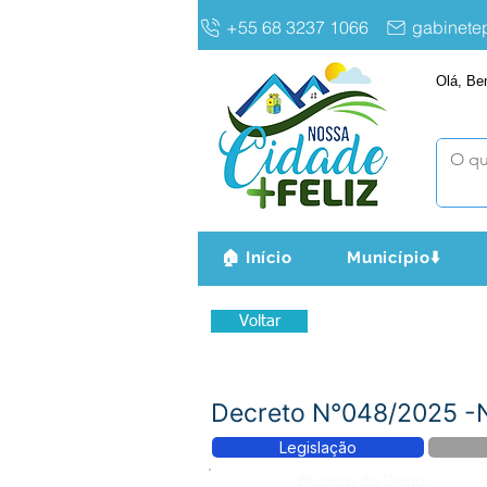
+55 68 3237 1066
gabinet
Olá, Be
🏠 Início
Município⬇️
Voltar
Decreto N°048/2025 -
Legislação
Número do Diário: