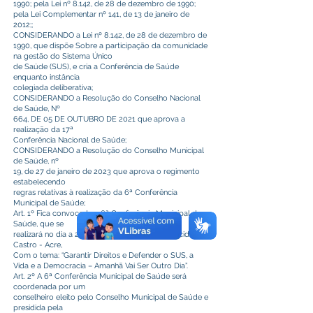
1990; pela Lei nº 8.142, de 28 de dezembro de 1990;
pela Lei Complementar nº 141, de 13 de janeiro de
2012;;
CONSIDERANDO a Lei nº 8.142, de 28 de dezembro de
1990, que dispõe Sobre a participação da comunidade
na gestão do Sistema Único
de Saúde (SUS), e cria a Conferência de Saúde
enquanto instância
colegiada deliberativa;
CONSIDERANDO a Resolução do Conselho Nacional
de Saúde, Nº
664, DE 05 DE OUTUBRO DE 2021 que aprova a
realização da 17ª
Conferência Nacional de Saúde;
CONSIDERANDO a Resolução do Conselho Municipal
de Saúde, nº
19, de 27 de janeiro de 2023 que aprova o regimento
estabelecendo
regras relativas à realização da 6ª Conferência
Municipal de Saúde;
Art. 1º Fica convocada a 6ª Conferência Municipal de
Saúde, que se
realizará no dia a 28 de marco de 2023, em Plácido de
Castro - Acre,
Com o tema: “Garantir Direitos e Defender o SUS, a
Vida e a Democracia – Amanhã Vai Ser Outro Dia”.
Art. 2º A 6ª Conferência Municipal de Saúde será
coordenada por um
conselheiro eleito pelo Conselho Municipal de Saúde e
presidida pela