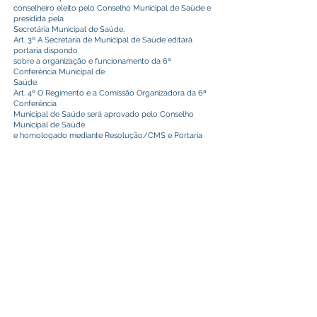
conselheiro eleito pelo Conselho Municipal de Saúde e
presidida pela
Secretária Municipal de Saúde.
Art. 3º A Secretaria de Municipal de Saúde editará
portaria dispondo
sobre a organização e funcionamento da 6ª
Conferência Municipal de
Saúde.
Art. 4º O Regimento e a Comissão Organizadora da 6ª
Conferência
Municipal de Saúde será aprovado pelo Conselho
Municipal de Saúde
e homologado mediante Resolução/CMS e Portaria
da Secretária de
Municipal de Saúde.
Art. 5º As despesas com a organização da 6ª
Conferência Municipal de
Saúde, correrão por conta de recursos orçamentários
consignados pela
Secretaria de Municipal de Saúde.
Art. 6º Este Decreto entra em vigor na data de sua
publicação.
CAMILO DA SILVA
Prefeito Municipal
Este texto não substitui o publicado no Diário Oficial, mas
facilita a pesquisa para localizar a publicação oficial.