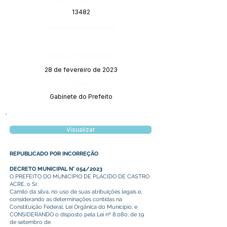
13482
Página da Publicação:
Data da Publicação:
28 de fevereiro de 2023
Órgão:
Gabinete do Prefeito
Visualizar
REPUBLICADO POR INCORREÇÃO
DECRETO MUNICIPAL N° 054/2023
O PREFEITO DO MUNICIPIO DE PLÁCIDO DE CASTRO
ACRE, o Sr.
Camilo da silva, no uso de suas atribuições legais e,
considerando as determinações contidas na
Constituição Federal, Lei Orgânica do Município, e
CONSIDERANDO o disposto pela Lei nº 8.080, de 19
de setembro de