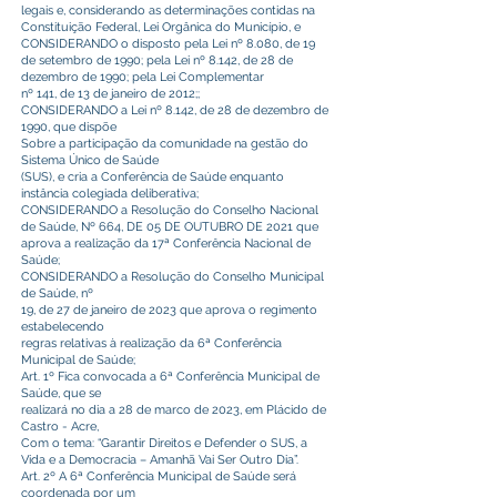
legais e, considerando as determinações contidas na
Constituição Federal, Lei Orgânica do Município, e
CONSIDERANDO o disposto pela Lei nº 8.080, de 19
de setembro de 1990; pela Lei nº 8.142, de 28 de
dezembro de 1990; pela Lei Complementar
nº 141, de 13 de janeiro de 2012;;
CONSIDERANDO a Lei nº 8.142, de 28 de dezembro de
1990, que dispõe
Sobre a participação da comunidade na gestão do
Sistema Único de Saúde
(SUS), e cria a Conferência de Saúde enquanto
instância colegiada deliberativa;
CONSIDERANDO a Resolução do Conselho Nacional
de Saúde, Nº 664, DE 05 DE OUTUBRO DE 2021 que
aprova a realização da 17ª Conferência Nacional de
Saúde;
CONSIDERANDO a Resolução do Conselho Municipal
de Saúde, nº
19, de 27 de janeiro de 2023 que aprova o regimento
estabelecendo
regras relativas à realização da 6ª Conferência
Municipal de Saúde;
Art. 1º Fica convocada a 6ª Conferência Municipal de
Saúde, que se
realizará no dia a 28 de marco de 2023, em Plácido de
Castro - Acre,
Com o tema: “Garantir Direitos e Defender o SUS, a
Vida e a Democracia – Amanhã Vai Ser Outro Dia”.
Art. 2º A 6ª Conferência Municipal de Saúde será
coordenada por um