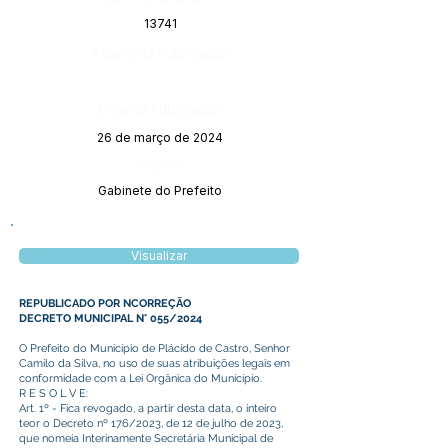
13741
Página da Publicação:
Data da Publicação:
26 de março de 2024
Órgão:
Gabinete do Prefeito
Visualizar
REPUBLICADO POR NCORREÇÃO
DECRETO MUNICIPAL N° 055/2024
O Prefeito do Município de Plácido de Castro, Senhor
Camilo da Silva, no uso de suas atribuições legais em
conformidade com a Lei Orgânica do Município.
R E S O L V E:
Art. 1º - Fica revogado, a partir desta data, o inteiro
teor o Decreto nº 176/2023, de 12 de julho de 2023,
que nomeia Interinamente Secretária Municipal de