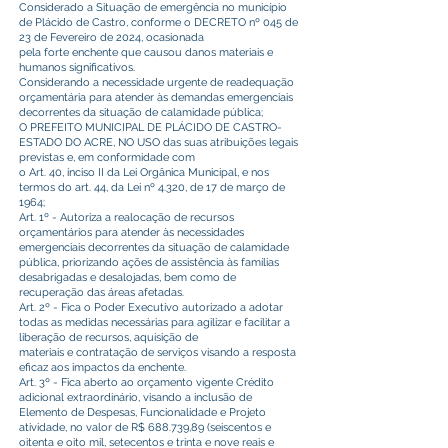
Considerado a Situação de emergência no município
de Plácido de Castro, conforme o DECRETO nº 045 de
23 de Fevereiro de 2024, ocasionada
pela forte enchente que causou danos materiais e
humanos significativos.
Considerando a necessidade urgente de readequação
orçamentária para atender às demandas emergenciais
decorrentes da situação de calamidade pública;
O PREFEITO MUNICIPAL DE PLÁCIDO DE CASTRO-
ESTADO DO ACRE, NO USO das suas atribuições legais
previstas e, em conformidade com
o Art. 40, inciso II da Lei Orgânica Municipal, e nos
termos do art. 44, da Lei nº 4.320, de 17 de março de
1964;
Art. 1º - Autoriza a realocação de recursos
orçamentários para atender às necessidades
emergenciais decorrentes da situação de calamidade
pública, priorizando ações de assistência às famílias
desabrigadas e desalojadas, bem como de
recuperação das áreas afetadas.
Art. 2º - Fica o Poder Executivo autorizado a adotar
todas as medidas necessárias para agilizar e facilitar a
liberação de recursos, aquisição de
materiais e contratação de serviços visando a resposta
eficaz aos impactos da enchente.
Art. 3º - Fica aberto ao orçamento vigente Crédito
adicional extraordinário, visando a inclusão de
Elemento de Despesas, Funcionalidade e Projeto
atividade, no valor de R$ 688.739,89 (seiscentos e
oitenta e oito mil, setecentos e trinta e nove reais e