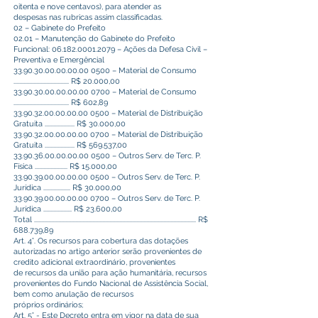
oitenta e nove centavos), para atender as
despesas nas rubricas assim classificadas.
02 – Gabinete do Prefeito
02.01 – Manutenção do Gabinete do Prefeito
Funcional:
06.182.0001.2079
– Ações da Defesa Civil –
Preventiva e Emergêncial
33.90.30.00.00.00.00
0500 – Material de Consumo
....................................... R$ 20.000,00
33.90.30.00.00.00.00
0700 – Material de Consumo
....................................... R$ 602,89
33.90.32.00.00.00.00
0500 – Material de Distribuição
Gratuita ..................... R$ 30.000,00
33.90.32.00.00.00.00
0700 – Material de Distribuição
Gratuita ..................... R$ 569.537,00
33.90.36.00.00.00.00
0500 – Outros Serv. de Terc. P.
Física ....................... R$ 15.000,00
33.90.39.00.00.00.00
0500 – Outros Serv. de Terc. P.
Jurídica ................... R$ 30.000,00
33.90.39.00.00.00.00
0700 – Outros Serv. de Terc. P.
Jurídica .................... R$ 23.600,00
Total .................................................................................................................. R$
688.739,89
Art. 4°. Os recursos para cobertura das dotações
autorizadas no artigo anterior serão provenientes de
credito adicional extraordinário, provenientes
de recursos da união para ação humanitária, recursos
provenientes do Fundo Nacional de Assistência Social,
bem como anulação de recursos
próprios ordinários;
Art. 5° - Este Decreto entra em vigor na data de sua