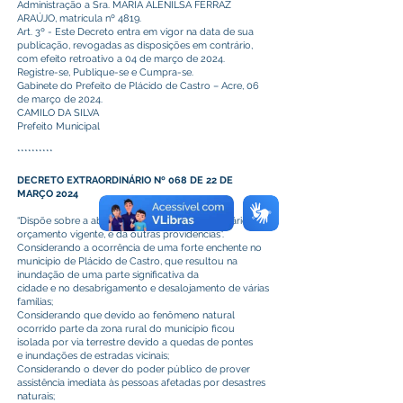
Administração a Sra. MARIA ALENILSA FERRAZ
ARAÚJO, matrícula nº 4819.
Art. 3º - Este Decreto entra em vigor na data de sua
publicação, revogadas as disposições em contrário,
com efeito retroativo a 04 de março de 2024.
Registre-se, Publique-se e Cumpra-se.
Gabinete do Prefeito de Plácido de Castro – Acre, 06
de março de 2024.
CAMILO DA SILVA
Prefeito Municipal
**********
DECRETO EXTRAORDINÁRIO Nº 068 DE 22 DE
MARÇO 2024
“Dispõe sobre a abertura de Crédito extraordinário ao
orçamento vigente, e dá outras providências”.
Considerando a ocorrência de uma forte enchente no
município de Plácido de Castro, que resultou na
inundação de uma parte significativa da
cidade e no desabrigamento e desalojamento de várias
famílias;
Considerando que devido ao fenômeno natural
ocorrido parte da zona rural do município ficou
isolada por via terrestre devido a quedas de pontes
e inundações de estradas vicinais;
Considerando o dever do poder público de prover
assistência imediata às pessoas afetadas por desastres
naturais;