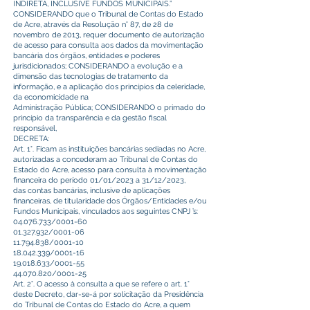
INDIRETA, INCLUSIVE FUNDOS MUNICIPAIS.”
CONSIDERANDO que o Tribunal de Contas do Estado
de Acre, através da Resolução n° 87, de 28 de
novembro de 2013, requer documento de autorização
de acesso para consulta aos dados da movimentação
bancária dos órgãos, entidades e poderes
jurisdicionados; CONSIDERANDO a evolução e a
dimensão das tecnologias de tratamento da
informação, e a aplicação dos princípios da celeridade,
da economicidade na
Administração Pública; CONSIDERANDO o primado do
princípio da transparência e da gestão fiscal
responsável,
DECRETA:
Art. 1°. Ficam as instituições bancárias sediadas no Acre,
autorizadas a concederam ao Tribunal de Contas do
Estado do Acre, acesso para consulta à movimentação
financeira do período 01/01/2023 a 31/12/2023,
das contas bancárias, inclusive de aplicações
financeiras, de titularidade dos Órgãos/Entidades e/ou
Fundos Municipais, vinculados aos seguintes CNPJ ’s:
04.076.733
/0001-60
01.327.932
/0001-06
11.794.838
/0001-10
18.042.339
/0001-16
19.018.633
/0001-55
44.070.820
/0001-25
Art. 2°. O acesso à consulta a que se refere o art. 1°
deste Decreto, dar-se-á por solicitação da Presidência
do Tribunal de Contas do Estado do Acre, a quem