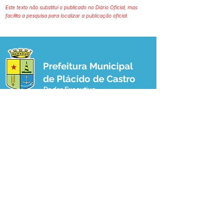
Este texto não substitui o publicado no Diário Oficial, mas
facilita a pesquisa para localizar a publicação oficial.
Prefeitura Municipal
de Plácido de Castro
Poder Executivo
SERVIÇO DE ATENDIMENTO AO 
CIDADÃO (SIC) E OUVIDORIA
Prefeitura de Plácido de Castro - Estado 
do Acre
CNPJ 04.076.733/0001-60
💻Acesso online: 
SIC 
| 
Fale Conosco
 | 
Ouvidoria
 | 
Portal de Transparência
 | 
Mapa do Site