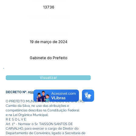
13736
Página da Publicação:
Data da Publicação:
19 de março de 2024
Órgão:
Gabinete do Prefeito
Visualizar
DECRETO Nº. 059 DE 12 DE MARÇO DE 2024.
O PREFEITO MUNICIPAL DE PLÁCIDO DE CASTRO,
Camilo da Silva, no uso das atribuições e
competências descritas na Constituição Federal
e na Lei Orgânica Municipal;
R E S O L V E:
Art. 1º - Nomear o Sr. TAISSON SANTOS DE
CARVALHO, para exercer o cargo de Diretor do
Departamento de Convênios, ligado à Secretaria de