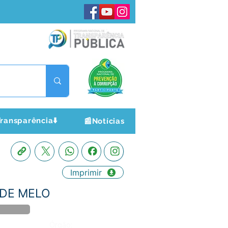
ransparência⬇️
📰Notícias
Imprimir
 DE MELO
Órgão: