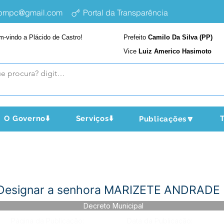
epmpc@gmail.com
Portal da Transparência
m-vindo a Plácido de Castro!
Prefeito
Camilo Da Silva (PP)
Vice
Luiz Americo Hasimoto
O Governo⬇️
Serviços⬇️
T
Publicações🔽
 Designar a senhora MARIZETE ANDRADE
Decreto Municipal
Página da Publicação:
Data da Publicação: