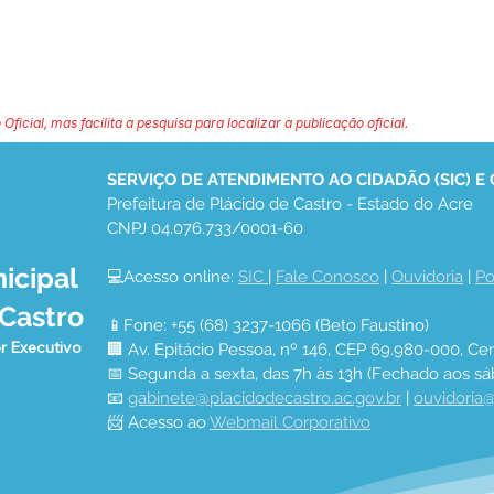
 Oficial, mas facilita a pesquisa para localizar a publicação oficial.
SERVIÇO DE ATENDIMENTO AO CIDADÃO (SIC) E
Prefeitura de Plácido de Castro - Estado do Acre
CNPJ 04.076.733/0001-60
icipal
💻Acesso online: 
SIC 
| 
Fale Conosco
 | 
Ouvidoria
 | 
Po
 Castro
📱Fone: +55 (68) 3237-1066 (Beto Faustino)
r Executivo
🏢 Av. Epitácio Pessoa, nº 146, CEP 69.980-000, Cen
📅 Segunda a sexta, das 7h às 13h (Fechado aos sá
📧 
gabinete@placidodecastro.ac.gov.br
 | 
ouvidoria@
📨 Acesso ao 
Webmail Corporativo