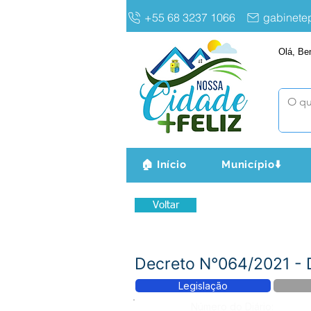
+55 68 3237 1066
gabinet
Olá, Be
🏠 Início
Município⬇️
Voltar
Decreto N°064/2021 -
Legislação
Número do Diário: