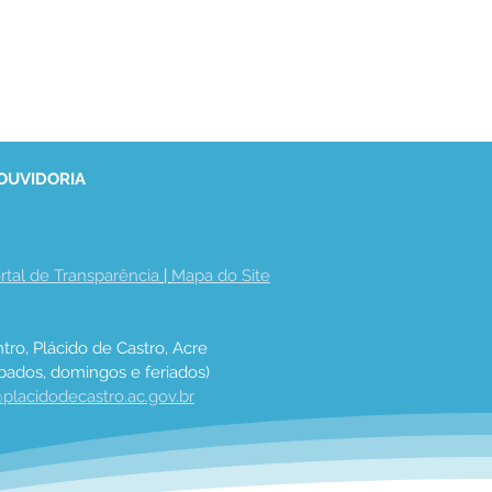
 OUVIDORIA
rtal de Transparência
 | 
Mapa do Site
tro, Plácido de Castro, Acre
bados, domingos e feriados)
placidodecastro.ac.gov.br