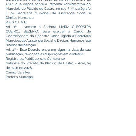
2024, que dispõe sobre a Reforma Administrativa do
Município de Plácido de Castro, no seu § 7º, parágrafo
II, b), Secretaria Municipal de Assistência Social e
Direitos Humanos.
R E S O L V E:
Art. 1º - Nomear a Senhora MARIA CLEOPATRA
QUEIROZ BEZERRA, para exercer o Cargo de
Coordenadora do Cadastro Único, ligado à Secretaria
Municipal de Assistência Social e Direitos Humanos, até
ulterior deliberação.
Art. 2º - Este Decreto entra em vigor na data da sua
publicação, revogada as disposições em contrário.
Registre-se, Publique-se e Cumpra-se.
Gabinete do Prefeito de Plácido de Castro – Acre, 04
de maio de 2026.
Camilo da Silva
Prefeito Municipal