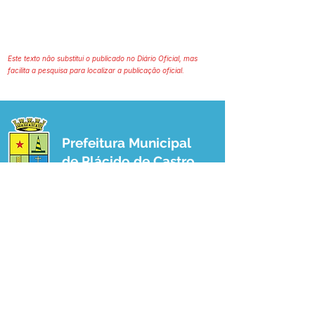
Este texto não substitui o publicado no Diário Oficial, mas
facilita a pesquisa para localizar a publicação oficial.
Prefeitura Municipal
de Plácido de Castro
Poder Executivo
SERVIÇO DE ATENDIMENTO AO 
CIDADÃO (SIC) E OUVIDORIA
Prefeitura de Plácido de Castro - Estado 
do Acre
CNPJ 04.076.733/0001-60
💻Acesso online: 
SIC 
| 
Fale Conosco
 | 