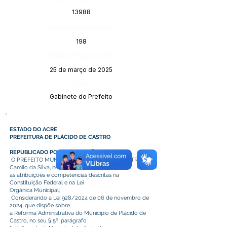
13988
Página da Publicação:
198
Data da Publicação:
25 de março de 2025
Órgão:
Gabinete do Prefeito
ESTADO DO ACRE
PREFEITURA DE PLÁCIDO DE CASTRO
REPUBLICADO POR INCORREÇÃO
O PREFEITO MUNICIPAL DE PLÁCIDO DE CASTRO,
Camilo da Silva, no uso d
as atribuições e competências descritas na
Constituição Federal e na Lei
Orgânica Municipal;
Considerando a Lei 928/2024 de 06 de novembro de
2024, que dispõe sobre
a Reforma Administrativa do Município de Plácido de
Castro, no seu § 5º, parágrafo