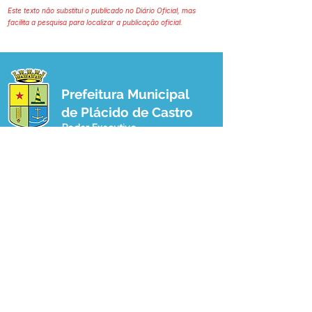
Este texto não substitui o publicado no Diário Oficial, mas
facilita a pesquisa para localizar a publicação oficial.
Prefeitura Municipal
de Plácido de Castro
Poder Executivo
SERVIÇO DE ATENDIMENTO AO 
CIDADÃO (SIC) E OUVIDORIA
Prefeitura de Plácido de Castro - Estado 
do Acre
CNPJ 04.076.733/0001-60
💻Acesso online: 
SIC 
| 
Fale Conosco
 | 
Ouvidoria
 | 
Portal de Transparência
 | 
Mapa do Site