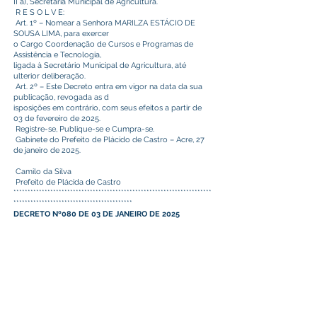
II a), Secretaria Municipal de Agricultura.
R E S O L V E:
Art. 1º – Nomear a Senhora MARILZA ESTÁCIO DE
SOUSA LIMA, para exercer
o Cargo Coordenação de Cursos e Programas de
Assistência e Tecnologia,
ligada à Secretário Municipal de Agricultura, até
ulterior deliberação.
Art. 2º – Este Decreto entra em vigor na data da sua
publicação, revogada as d
isposições em contrário, com seus efeitos a partir de
03 de fevereiro de 2025.
Registre-se, Publique-se e Cumpra-se.
Gabinete do Prefeito de Plácido de Castro – Acre, 27
de janeiro de 2025.
Camilo da Silva
Prefeito de Plácida de Castro
**********************************************************************
******************************************
DECRETO Nº080 DE 03 DE JANEIRO DE 2025