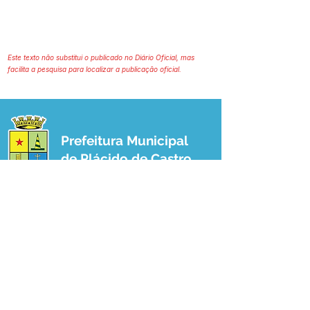
Este texto não substitui o publicado no Diário Oficial, mas
facilita a pesquisa para localizar a publicação oficial.
Prefeitura Municipal
de Plácido de Castro
Poder Executivo
SERVIÇO DE ATENDIMENTO AO 
CIDADÃO (SIC) E OUVIDORIA
Prefeitura de Plácido de Castro - Estado 
do Acre
CNPJ 04.076.733/0001-60
💻Acesso online: 
SIC 
| 
Fale Conosco
 | 