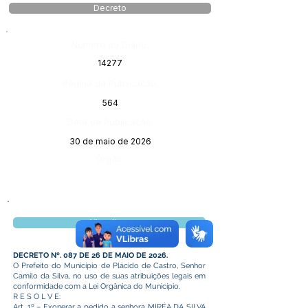
Decreto
Número do Diário:
14277
Página da Publicação:
564
Data da Publicação:
30 de maio de 2026
Órgão:
Visualizar
DECRETO Nº. 087 DE 26 DE MAIO DE 2026.
O Prefeito do Município de Plácido de Castro, Senhor
Camilo da Silva, no uso de suas atribuições legais em
conformidade com a Lei Orgânica do Município.
R E S O L V E:
Art. 1º – Exonerar a pedido a senhora MIRÉA DA SILVA