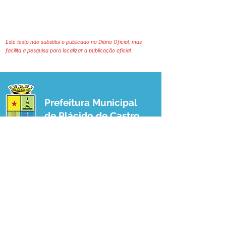
Este texto não substitui o publicado no Diário Oficial, mas
facilita a pesquisa para localizar a publicação oficial.
Prefeitura Municipal
de Plácido de Castro
Poder Executivo
SERVIÇO DE ATENDIMENTO AO 
CIDADÃO (SIC) E OUVIDORIA
Prefeitura de Plácido de Castro - Estado 
do Acre
CNPJ 04.076.733/0001-60
💻Acesso online: 
SIC 
| 
Fale Conosco
 | 