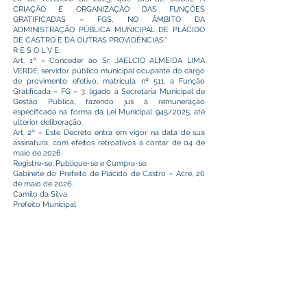
CRIAÇÃO E ORGANIZAÇÃO DAS FUNÇÕES
GRATIFICADAS – FGS, NO ÂMBITO DA
ADMINISTRAÇÃO PÚBLICA MUNICIPAL DE PLÁCIDO
DE CASTRO E DÁ OUTRAS PROVIDÊNCIAS.”
R E S O L V E:
Art. 1º – Conceder ao Sr. JAELCIO ALMEIDA LIMA
VERDE, servidor público municipal ocupante do cargo
de provimento efetivo, matrícula nº 511 a Função
Gratificada – FG – 3, ligado à Secretaria Municipal de
Gestão Pública, fazendo jus a remuneração
especificada na forma da Lei Municipal 945/2025, até
ulterior deliberação.
Art. 2º – Este Decreto entra em vigor na data de sua
assinatura, com efeitos retroativos a contar de 04 de
maio de 2026.
Registre-se, Publique-se e Cumpra-se.
Gabinete do Prefeito de Plácido de Castro – Acre, 26
de maio de 2026.
Camilo da Silva
Prefeito Municipal