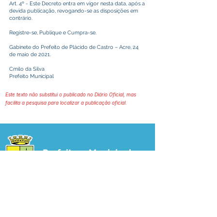
Art. 4º - Este Decreto entra em vigor nesta data, após a
devida publicação, revogando-se as disposições em
contrário.
Registre-se, Publique e Cumpra-se.
Gabinete do Prefeito de Plácido de Castro – Acre, 24
de maio de 2021.
Cmilo da Silva
Prefeito Municipal
Este texto não substitui o publicado no Diário Oficial, mas
facilita a pesquisa para localizar a publicação oficial.
Prefeitura Municipal
de Plácido de Castro
Poder Executivo
SERVIÇO DE ATENDIMENTO AO 
CIDADÃO (SIC) E OUVIDORIA