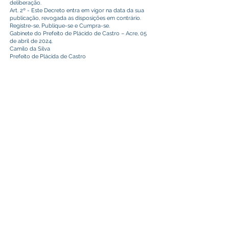
deliberação.
Art. 2º - Este Decreto entra em vigor na data da sua
publicação, revogada as disposições em contrário.
Registre-se, Publique-se e Cumpra-se.
Gabinete do Prefeito de Plácido de Castro – Acre, 05
de abril de 2024.
Camilo da Silva
Prefeito de Plácida de Castro