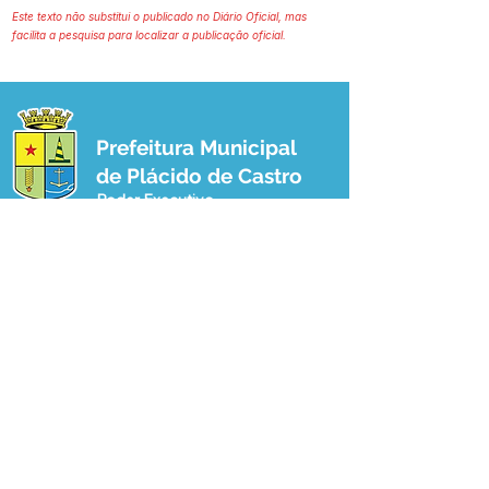
Este texto não substitui o publicado no Diário Oficial, mas
facilita a pesquisa para localizar a publicação oficial.
Prefeitura Municipal
de Plácido de Castro
Poder Executivo
SERVIÇO DE ATENDIMENTO AO 
CIDADÃO (SIC) E OUVIDORIA
Prefeitura de Plácido de Castro - Estado 
do Acre
CNPJ 04.076.733/0001-60
💻Acesso online: 
SIC 
| 
Fale Conosco
 | 
Ouvidoria
 | 
Portal de Transparência
 | 
Mapa do Site