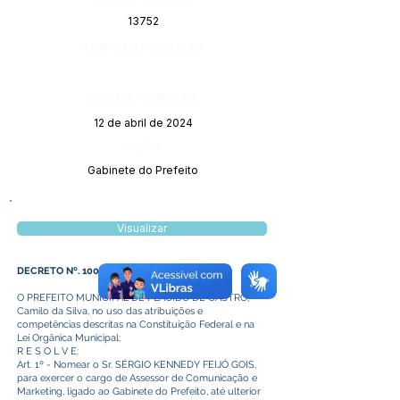
13752
Página da Publicação:
Data da Publicação:
12 de abril de 2024
Órgão:
Gabinete do Prefeito
Visualizar
DECRETO Nº. 100 DE 11 DE ABRIL DE 2024.
O PREFEITO MUNICIPAL DE PLÁCIDO DE CASTRO,
Camilo da Silva, no uso das atribuições e
competências descritas na Constituição Federal e na
Lei Orgânica Municipal;
R E S O L V E:
Art. 1º - Nomear o Sr. SÉRGIO KENNEDY FEIJÓ GOIS,
para exercer o cargo de Assessor de Comunicação e
Marketing, ligado ao Gabinete do Prefeito, até ulterior