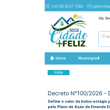
+55 68 3237 1066
gabinet
Olá, Be
🏠 Início
Município⬇️
Voltar
Decreto N°100/2026 - D
Define o valor da bolsa-estágio 
pelo Plano de Ação da Emenda Es