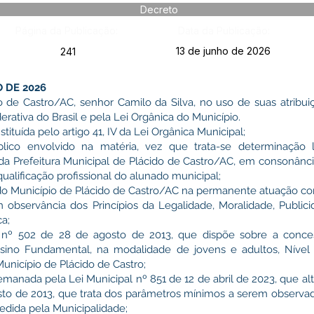
Decreto
Página da Publicação:
Data da Publicação:
13 de junho de 2026
241
O DE 2026
o de Castro/AC, senhor Camilo da Silva, no uso de suas atribuiç
rativa do Brasil e pela Lei Orgânica do Município.
uída pelo artigo 41, IV da Lei Orgânica Municipal;
co envolvido na matéria, vez que trata-se determinação l
da Prefeitura Municipal de Plácido de Castro/AC, em consonânc
ualificação profissional do alunado municipal;
unicípio de Plácido de Castro/AC na permanente atuação com
m observância dos Princípios da Legalidade, Moralidade, Publici
a;
º 502 de 28 de agosto de 2013, que dispõe sobre a conces
nsino Fundamental, na modalidade de jovens e adultos, Nível
Município de Plácido de Castro;
da pela Lei Municipal nº 851 de 12 de abril de 2023, que alter
sto de 2013, que trata dos parâmetros mínimos a serem observad
cedida pela Municipalidade;