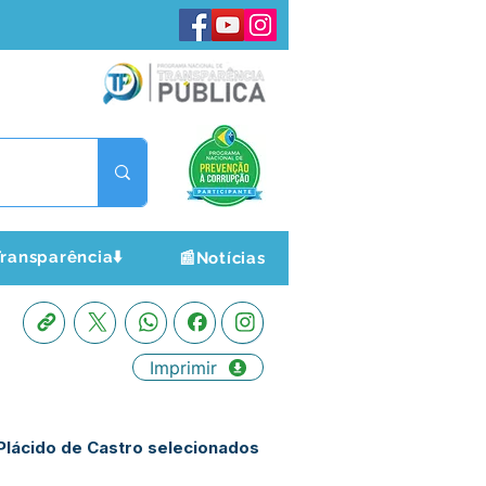
ransparência⬇️
📰Notícias
Imprimir
 Plácido de Castro selecionados