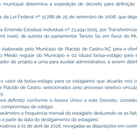
unicipal determina a expedição de decreto para definição 
a Lei Federal nº 11.788 de 25 de setembro de 2008, que dispõ
enda Estadual Individual nº 23.434/2025, por Transferência E
il reais), de autoria do parlamentar Tanizio Sá, em favor do Mu
borado pelo Município de Plácido de Castro/AC para a oferta 
o Médio regular do Município e 02 (duas) bolsa-estágio para 
or de projeto e uma para auxiliar administrativo, a serem distr
 o valor da bolsa-estágio para os estagiários que atuarão nos 
e Plácido de Castro, selecionados pelo processo seletivo vincu
5.
 será definido conforme o Anexo Único a este Decreto, conside
 compromisso de estágio.
arâmetro a frequência mensal do estagiário deduzindo-se as falta
a partir da data do desligamento do estagiário.
troativos à 01 de abril de 2026, revogadas as disposições em contr