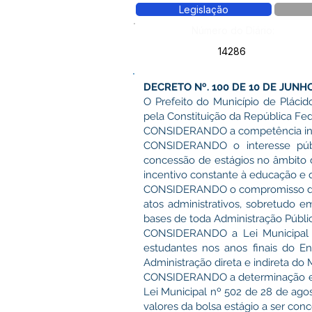
Legislação
Número do Diário:
14286
DECRETO Nº. 100 DE 10 DE JUNH
O Prefeito do Município de Plácid
pela Constituição da República Fede
CONSIDERANDO a competência instit
CONSIDERANDO o interesse públi
concessão de estágios no âmbito 
incentivo constante à educação e q
CONSIDERANDO o compromisso do M
atos administrativos, sobretudo e
bases de toda Administração Públic
CONSIDERANDO a Lei Municipal n
estudantes nos anos finais do E
Administração direta e indireta do 
CONSIDERANDO a determinação emana
Lei Municipal nº 502 de 28 de ago
valores da bolsa estágio a ser con