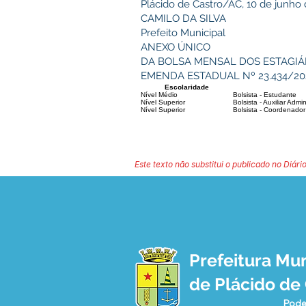
Plácido de Castro/AC, 10 de junho 
CAMILO DA SILVA
Prefeito Municipal
ANEXO ÚNICO
DA BOLSA MENSAL DOS ESTAGIÁ
EMENDA ESTADUAL Nº 23.434/20
Escolaridade
Nível Médio
Bolsista - Estudante
Nível Superior
Bolsista - Auxiliar Admin
Nível Superior
Bolsista - Coordenador
Este texto não substitui o publicado no Diário
Prefeitura Mun
de Plácido de
Pode