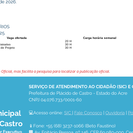
de 2026.
RIOS
25.
Vaga ofertada
Carga horária semanal
20 H
istrativo
30 H
 de Projeto
30 H
 Oficial, mas facilita a pesquisa para localizar a publicação oficial.
SERVIÇO DE ATENDIMENTO AO CIDADÃO (SIC) E
Prefeitura de Plácido de Castro - Estado do Acre
CNPJ 04.076.733/0001-60
icipal
💻Acesso online: 
SIC 
| 
Fale Conosco
 | 
Ouvidoria
 | 
Po
 Castro
📱Fone: +55 (68) 3237-1066 (Beto Faustino)
r Executivo
🏢 Av. Epitácio Pessoa, nº 146, CEP 69.980-000, Cen