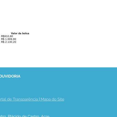
Valor da bolsa
R$910,80
R$ 1.669,80
R$ 2.130,20
 OUVIDORIA
rtal de Transparência
 | 
Mapa do Site
tro, Plácido de Castro, Acre