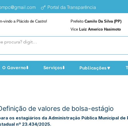
epmpc@gmail.com
Portal da Transparência
m-vindo a Plácido de Castro!
Prefeito
Camilo Da Silva (PP)
Vice
Luiz Americo Hasimoto
O Governo⬇️
Serviços⬇️
T
Publicações🔽
efinição de valores de bolsa-estágio
para os estagiários da Administração Pública Municipal de
tadual nº 23.434/2025.