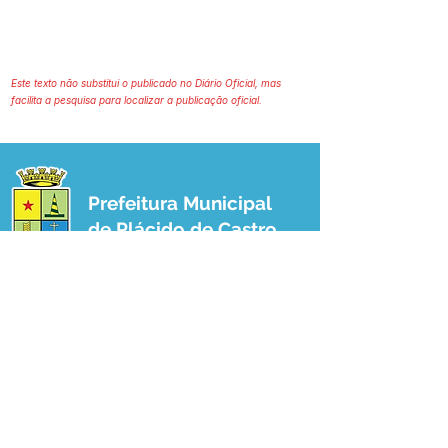
Este texto não substitui o publicado no Diário Oficial, mas
facilita a pesquisa para localizar a publicação oficial.
Prefeitura Municipal
de Plácido de Castro
Poder Executivo
SERVIÇO DE ATENDIMENTO AO 
CIDADÃO (SIC) E OUVIDORIA
Prefeitura de Plácido de Castro - Estado 
do Acre
CNPJ 04.076.733/0001-60
💻Acesso online: 
SIC 
| 
Fale Conosco
 | 