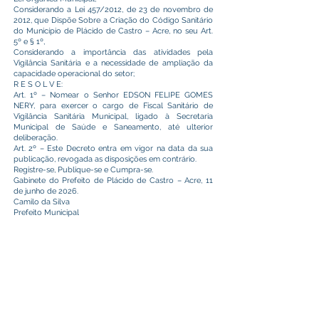
Considerando a Lei 457/2012, de 23 de novembro de
2012, que Dispõe Sobre a Criação do Código Sanitário
do Município de Plácido de Castro – Acre, no seu Art.
5º e § 1º,
Considerando a importância das atividades pela
Vigilância Sanitária e a necessidade de ampliação da
capacidade operacional do setor;
R E S O L V E:
Art. 1º – Nomear o Senhor EDSON FELIPE GOMES
NERY, para exercer o cargo de Fiscal Sanitário de
Vigilância Sanitária Municipal, ligado à Secretaria
Municipal de Saúde e Saneamento, até ulterior
deliberação.
Art. 2º – Este Decreto entra em vigor na data da sua
publicação, revogada as disposições em contrário.
Registre-se, Publique-se e Cumpra-se.
Gabinete do Prefeito de Plácido de Castro – Acre, 11
de junho de 2026.
Camilo da Silva
Prefeito Municipal