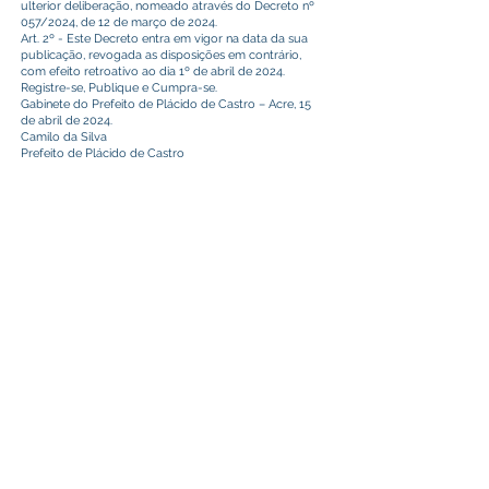
ulterior deliberação, nomeado através do Decreto nº
057/2024, de 12 de março de 2024.
Art. 2º - Este Decreto entra em vigor na data da sua
publicação, revogada as disposições em contrário,
com efeito retroativo ao dia 1º de abril de 2024.
Registre-se, Publique e Cumpra-se.
Gabinete do Prefeito de Plácido de Castro – Acre, 15
de abril de 2024.
Camilo da Silva
Prefeito de Plácido de Castro