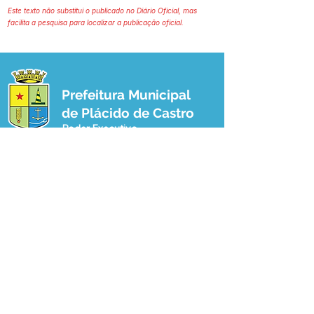
Este texto não substitui o publicado no Diário Oficial, mas
facilita a pesquisa para localizar a publicação oficial.
Prefeitura Municipal
de Plácido de Castro
Poder Executivo
SERVIÇO DE ATENDIMENTO AO 
CIDADÃO (SIC) E OUVIDORIA
Prefeitura de Plácido de Castro - Estado 
do Acre
CNPJ 04.076.733/0001-60
💻Acesso online: 
SIC 
| 
Fale Conosco
 | 
Ouvidoria
 | 
Portal de Transparência
 | 
Mapa do Site