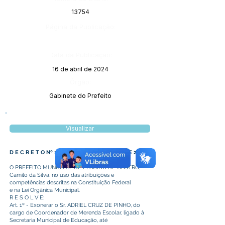
13754
Página da Publicação:
Data da Publicação:
16 de abril de 2024
Órgão:
Gabinete do Prefeito
Visualizar
D E C R E T O Nº 105/2024, DE 15 DE ABRIL DE 2024
O PREFEITO MUNICIPAL DE PLÁCIDO DE CASTRO,
Camilo da Silva, no uso das atribuições e
competências descritas na Constituição Federal
e na Lei Orgânica Municipal.
R E S O L V E:
Art. 1º - Exonerar o Sr. ADRIEL CRUZ DE PINHO, do
cargo de Coordenador de Merenda Escolar, ligado à
Secretaria Municipal de Educação, até