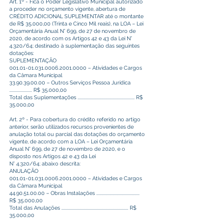
Art. 1º - Fica o Poder Legislativo Municipal autorizado
a proceder no orçamento vigente, abertura de
CRÉDITO ADICIONAL SUPLEMENTAR até o montante
de R$ 35.000,00 (Trinta e Cinco Mil reais), na LOA – Lei
Orçamentária Anual N° 699, de 27 de novembro de
2020, de acordo com os Artigos 42 e 43 da Lei N°
4.320/64; destinado à suplementação das seguintes
dotações:
SUPLEMENTAÇÃO
001.01-01.031.0006
.2001.0000 – Atividades e Cargos
da Câmara Municipal
33.90.39.00.00
– Outros Serviços Pessoa Jurídica
....................... R$ 35.000,00
Total das Suplementações .......................................................... R$
35.000,00
Art. 2º - Para cobertura do crédito referido no artigo
anterior, serão utilizados recursos provenientes de
anulação total ou parcial das dotações do orçamento
vigente, de acordo com a LOA – Lei Orçamentária
Anual N° 699, de 27 de novembro de 2020, e o
disposto nos Artigos 42 e 43 da Lei
N° 4.320/64; abaixo descrita:
ANULAÇÃO
001.01-01.031.0006
.2001.0000 – Atividades e Cargos
da Câmara Municipal
44.90.51.00.00
– Obras Instalações ............................................
R$ 35.000,00
Total das Anulações .................................................................... R$
35.000,00