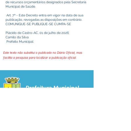
de recursos orçamentários designados pela Secretaria
Municipal de Saúde.
Art. 7º - Este Decreto entra em vigor na data de sua
publicação, revogadas as disposições em contrário.
COMUNIQUE-SE PUBLIQUE-SE CUMPA-SE
Plácido de Castro-AC, 01 de julho de 2026
Camilo da Silva
Prefeito Municipal
Este texto não substitui o publicado no Diário Oficial, mas
facilita a pesquisa para localizar a publicação oficial.
Prefeitura Municipal
de Plácido de Castro
Poder Executivo
SERVIÇO DE ATENDIMENTO AO 
CIDADÃO (SIC) E OUVIDORIA
Prefeitura de Plácido de Castro - Estado 