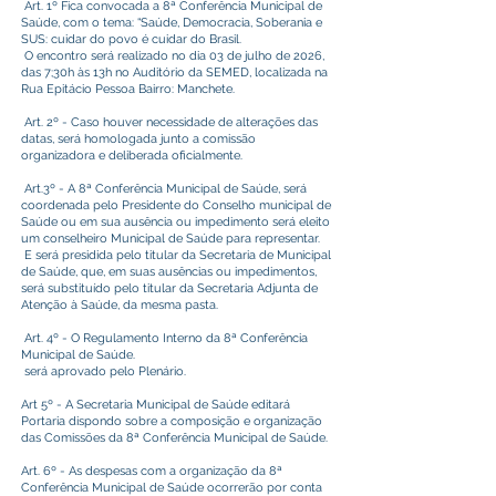
Art. 1º Fica convocada a 8ª Conferência Municipal de
Saúde, com o tema: “Saúde, Democracia, Soberania e
SUS: cuidar do povo é cuidar do Brasil.
O encontro será realizado no dia 03 de julho de 2026,
das 7;30h às 13h no Auditório da SEMED, localizada na
Rua Epitácio Pessoa Bairro: Manchete.
Art. 2º - Caso houver necessidade de alterações das
datas, será homologada junto a comissão
organizadora e deliberada oficialmente.
Art.3º - A 8ª Conferência Municipal de Saúde, será
coordenada pelo Presidente do Conselho municipal de
Saúde ou em sua ausência ou impedimento será eleito
um conselheiro Municipal de Saúde para representar.
E será presidida pelo titular da Secretaria de Municipal
de Saúde, que, em suas ausências ou impedimentos,
será substituído pelo titular da Secretaria Adjunta de
Atenção à Saúde, da mesma pasta.
Art. 4º - O Regulamento Interno da 8ª Conferência
Municipal de Saúde.
será aprovado pelo Plenário.
Art 5º - A Secretaria Municipal de Saúde editará
Portaria dispondo sobre a composição e organização
das Comissões da 8ª Conferência Municipal de Saúde.
Art. 6º - As despesas com a organização da 8ª
Conferência Municipal de Saúde ocorrerão por conta