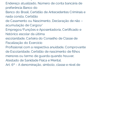
Endereço atualizado, Número de conta bancária de
preferência Banco do
Banco do Brasil, Certidão de Antecedentes Criminais e
nada consta, Certidão
de Casamento ou Nascimento, Declaração de não –
acumulação de Cargos/
Empregos/Funções e Aposentadoria, Certificado e
histórico escolar da última
escolaridade, Carteira do Conselho de Classe de
Fiscalização do Exercício
Profissional com a respectiva anuidade, Comprovante
de Escolaridade, Certidão de nascimento de filhos
menores ou termo de guarda quando houver,
Atestado de Sanidade Física e Mental.
Art. 6º - A denominação, símbolo, classe e nível de
vencimentos dos presentes
Cargos, estão estabelecidos no Edital de Concurso
público/Processo Seletivo
n° 05/2022, em tudo obedecido a Legislação
Municipal Vigente.
Art. 7º - Este Decreto entra em vigor na data de sua
publicação.
Registre-se, Publique e Cumpra-se.
Gabinete do Prefeito de Plácido de Castro – Acre, 26
de abril de 2024.
CAMILO DA SILVA
Prefeito Municipal
Este texto não substitui o publicado no Diário Oficial, mas