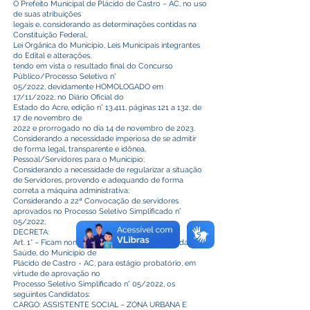
O Prefeito Municipal de Plácido de Castro – AC, no uso
de suas atribuições
legais e, considerando as determinações contidas na
Constituição Federal,
Lei Orgânica do Município, Leis Municipais integrantes
do Edital e alterações,
tendo em vista o resultado final do Concurso
Público/Processo Seletivo n°
05/2022, devidamente HOMOLOGADO em
17/11/2022, no Diário Oficial do
Estado do Acre, edição n° 13.411, páginas 121 a 132, de
17 de novembro de
2022 e prorrogado no dia 14 de novembro de 2023.
Considerando a necessidade imperiosa de se admitir
de forma legal, transparente e idônea,
Pessoal/Servidores para o Município;
Considerando a necessidade de regularizar a situação
de Servidores, provendo e adequando de forma
correta a máquina administrativa;
Considerando a 22ª Convocação de servidores
aprovados no Processo Seletivo Simplificado n°
05/2022;
DECRETA:
Art. 1° – Ficam nomeados para o cargo da área da
Saúde, do Município de
Plácido de Castro - AC, para estágio probatório, em
virtude de aprovação no
Processo Seletivo Simplificado n° 05/2022, os
seguintes Candidatos:
CARGO: ASSISTENTE SOCIAL – ZONA URBANA E