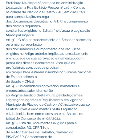
Prefeitura Municipal/Secretaria de Administração,
localizada na Rua Epitácio Pessoa nº 146 – Centro,
na cidade de Plácido de Castro - AC, em dias úteis
para apresentação/entrega
dos documentos descritos no Art. 5º e cumprimento
dos demais requisitos/
constantes exigidos no Edital n° 05/2022 e Legislação
Municipal Vigente.
Art. 3° – O não comparecimento do Servidor nomeado
ou a não apresentação
dos documentos e cumprimento dos requisitos
exigidos no Artigo anterior, implica automaticamente
em nulidade de sua aprovação e nomeação, com
perda dos direitos decorrentes. Visto que os
profissionais convocados precisam
em tempo hábil estarem inseridos no Sistema Nacional
de Estabelecimento
de Saúde – CNES.
Art. 4° – Os candidatos aprovados, nomeados e
empossados, submeter-se-ão
ao Regime Jurídico desta municipalidade, demais
Legislações vigentes e Regulamento em vigor no
Município de Plácido de Castro - AC, inclusive quanto
as atribuições e vencimentos nesta Legislação
estabelecida, bem como constante no Anexo I do
Edital de Concurso de nº 05/2022.
Art. 5º - Lista de Documentos exigidos para a
contratação: RG, CPF, Título
de eleitor, Carteira de Trabalho, Número do
PÌS/PASEP, Comprovante de