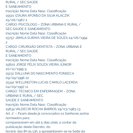
RURAL / SEC.SAÚDE
E SANEAMENTO
Inscrição Nome Data Nasc. Classificação
15510 IZAURA AFONSO DA SILVA KLACZIK
25/06/1967 2
CARGO: PSICÓLOGO – ZONA URBANA E RURAL /
SEC.SAÚDE E SANEAMENTO
Inscrição Nome Data Nasc. Classificação
15757 JÂMILA SURAYA VIEIRA DE SOUZA 24/06/1994
2
CARGO: CIRURGIÃO DENTISTA – ZONA URBANA E
RURAL / SEC.SAÚDE
E SANEAMENTO
Inscrição Nome Data Nasc. Classificação
15800 JORGE FÉLIX SOUZA VIEIRA JÚNIOR
20/12/1995 9
15231 DALLUNA DO NASCIMENTO FONSECA
09/09/1996 10
15342 WELLINGTON LUCAS CAMILO LACERDA
04/09/1997 11
CARGO: TÉCNICO EM ENFERMAGEM – ZONA
URBANA E RURAL / SEC.
SAÚDE E SANEAMENTO
Inscrição Nome Data Nasc. Classificação
15834 VALDECIR ROCHA BARROS 29/03/1983 13
Art. 2° – Ficam desde já convocados os Senhores acima
nomeados para
comparecerem em até 5 dias úteis, a contar da
publicação deste Decreto, do
horário das 8h às 13h, a apresentarem-se na Sede da