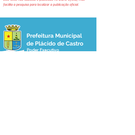
facilita a pesquisa para localizar a publicação oficial.
Prefeitura Municipal
de Plácido de Castro
Poder Executivo
SERVIÇO DE ATENDIMENTO AO 
CIDADÃO (SIC) E OUVIDORIA
Prefeitura de Plácido de Castro - Estado 
do Acre
CNPJ 04.076.733/0001-60
💻Acesso online: 
SIC 
| 
Fale Conosco
 | 
Ouvidoria
 | 
Portal de Transparência
 | 
Mapa do Site
📱Fone: +55 (68) 3237-1066 (Beto 