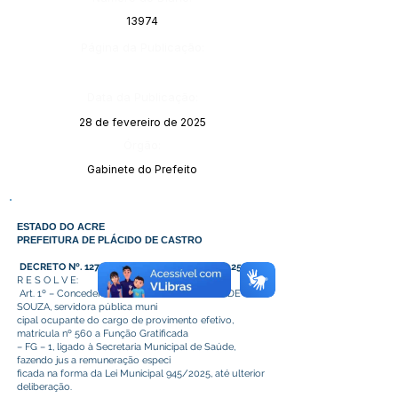
13974
Página da Publicação:
Data da Publicação:
28 de fevereiro de 2025
Órgão:
Gabinete do Prefeito
ESTADO DO ACRE
PREFEITURA DE PLÁCIDO DE CASTRO
DECRETO Nº. 127 DE 26 DE FEVEREIRO DE 2025
R E S O L V E:
Art. 1º – Conceder a Sra. MARICÉLIA ARRUDA DE
SOUZA, servidora pública muni
cipal ocupante do cargo de provimento efetivo,
matrícula nº 560 a Função Gratificada
– FG – 1, ligado à Secretaria Municipal de Saúde,
fazendo jus a remuneração especi
ficada na forma da Lei Municipal 945/2025, até ulterior
deliberação.