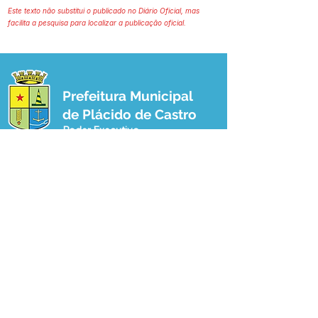
Este texto não substitui o publicado no Diário Oficial, mas
facilita a pesquisa para localizar a publicação oficial.
Prefeitura Municipal
de Plácido de Castro
Poder Executivo
SERVIÇO DE ATENDIMENTO AO 
CIDADÃO (SIC) E OUVIDORIA
Prefeitura de Plácido de Castro - Estado 
do Acre
CNPJ 04.076.733/0001-60
💻Acesso online: 
SIC 
| 
Fale Conosco
 | 
Ouvidoria
 | 
Portal de Transparência
 | 
Mapa do Site