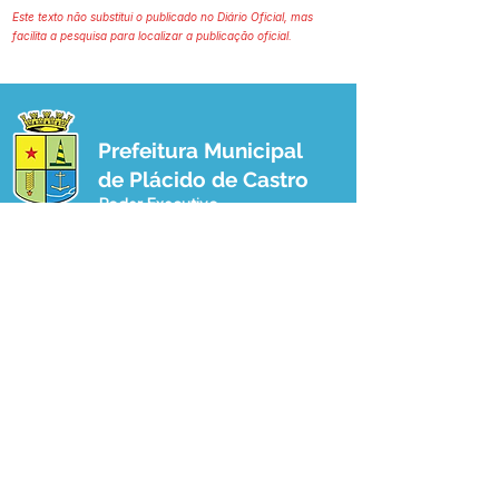
Este texto não substitui o publicado no Diário Oficial, mas
facilita a pesquisa para localizar a publicação oficial.
Prefeitura Municipal
de Plácido de Castro
Poder Executivo
SERVIÇO DE ATENDIMENTO AO 
CIDADÃO (SIC) E OUVIDORIA
Prefeitura de Plácido de Castro - Estado 
do Acre
CNPJ 04.076.733/0001-60
💻Acesso online: 
SIC 
| 
Fale Conosco
 | 
Ouvidoria
 | 
Portal de Transparência
 | 
Mapa do Site