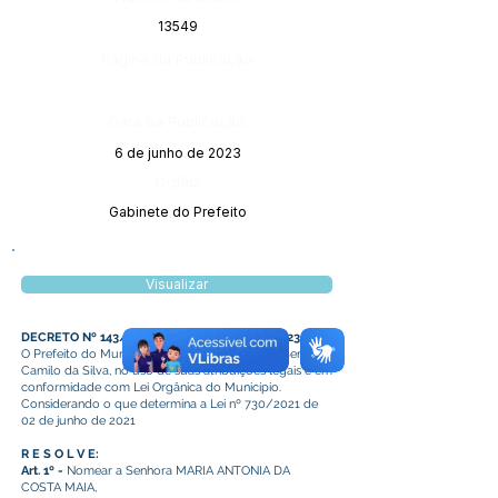
13549
Página da Publicação:
Data da Publicação:
6 de junho de 2023
Órgão:
Gabinete do Prefeito
Visualizar
DECRETO Nº 143/2023, DE 15 DE MAIO DE 2023
O Prefeito do Município de Plácido de Castro, Senhor
Camilo da Silva, no uso de suas atribuições legais e em
conformidade com Lei Orgânica do Município.
Considerando o que determina a Lei nº 730/2021 de
02 de junho de 2021
R E S O L V E:
Art. 1º -
Nomear a Senhora MARIA ANTONIA DA
COSTA MAIA,