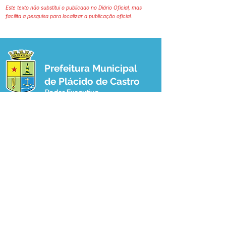
Este texto não substitui o publicado no Diário Oficial, mas
facilita a pesquisa para localizar a publicação oficial.
Prefeitura Municipal
de Plácido de Castro
Poder Executivo
SERVIÇO DE ATENDIMENTO AO 
CIDADÃO (SIC) E OUVIDORIA
Prefeitura de Plácido de Castro - Estado 
do Acre
CNPJ 04.076.733/0001-60
💻Acesso online: 
SIC 
| 
Fale Conosco
 | 
Ouvidoria
 | 
Portal de Transparência
 | 
Mapa do Site