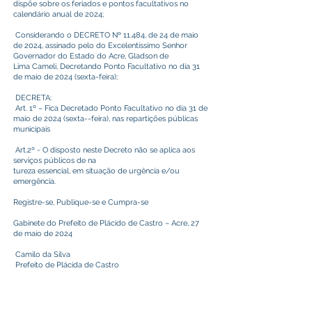
dispõe sobre os feriados e pontos facultativos no
calendário anual de 2024;
Considerando o DECRETO Nº 11.484, de 24 de maio
de 2024, assinado pelo do Excelentíssimo Senhor
Governador do Estado do Acre, Gladson de
Lima Cameli, Decretando Ponto Facultativo no dia 31
de maio de 2024 (sexta-feira);
DECRETA:
Art. 1º – Fica Decretado Ponto Facultativo no dia 31 de
maio de 2024 (sexta--feira), nas repartições públicas
municipais
Art.2º - O disposto neste Decreto não se aplica aos
serviços públicos de na
tureza essencial, em situação de urgência e/ou
emergência.
Registre-se, Publique-se e Cumpra-se
Gabinete do Prefeito de Plácido de Castro – Acre, 27
de maio de 2024
Camilo da Silva
Prefeito de Plácida de Castro