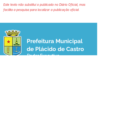
Este texto não substitui o publicado no Diário Oficial, mas
facilita a pesquisa para localizar a publicação oficial.
Prefeitura Municipal
de Plácido de Castro
Poder Executivo
SERVIÇO DE ATENDIMENTO AO 
CIDADÃO (SIC) E OUVIDORIA
Prefeitura de Plácido de Castro - Estado 
do Acre
CNPJ 04.076.733/0001-60
💻Acesso online: 
SIC 
| 
Fale Conosco
 | 
Ouvidoria
 | 
Portal de Transparência
 | 
Mapa do Site