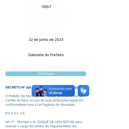
13557
Página da Publicação:
Data da Publicação:
22 de junho de 2023
Órgão:
Gabinete do Prefeito
Visualizar
DECRETO Nº 156/2023, DE 13 DE JUHO DE 2023
O Prefeito do Município de Plácido de Castro, Senhor
Camilo da Silva, no uso de suas atribuições legais em
conformidade com a Lei Orgânica do Município.
R E S O L V E:
Art. 1º - Nomear o Sr. IZAQUE DE LIMA ROCHA, para
exercer o cargo de Diretor do Departamento da