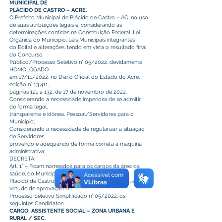
MUNICIPAL DE
PLÁCIDO DE CASTRO – ACRE.
O Prefeito Municipal de Plácido de Castro – AC, no uso
de suas atribuições legais e, considerando as
determinações contidas na Constituição Federal, Lei
Orgânica do Município, Leis Municipais integrantes
do Edital e alterações, tendo em vista o resultado final
do Concurso
Público/Processo Seletivo n° 05/2022, devidamente
HOMOLOGADO
em 17/11/2022, no Diário Oficial do Estado do Acre,
edição n° 13.411,
páginas 121 a 132, de 17 de novembro de 2022.
Considerando a necessidade imperiosa de se admitir
de forma legal,
transparente e idônea, Pessoal/Servidores para o
Município;
Considerando a necessidade de regularizar a situação
de Servidores,
provendo e adequando de forma correta a máquina
administrativa;
DECRETA:
Art. 1° – Ficam nomeados para os cargos da área da
saúde, do Município de
Plácido de Castro - AC, para estágio probatório, em
virtude de aprovação no
Processo Seletivo Simplificado n° 05/2022, os
seguintes Candidatos:
CARGO: ASSISTENTE SOCIAL – ZONA URBANA E
RURAL / SEC.