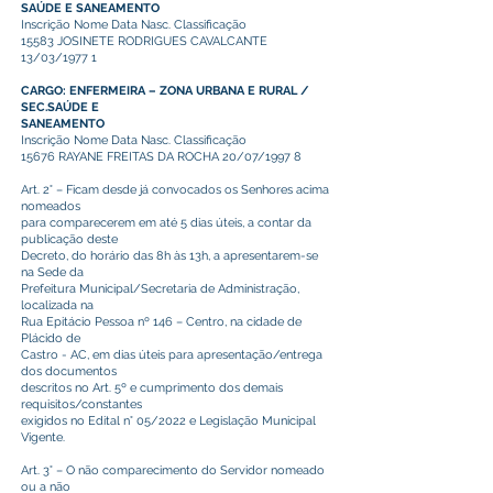
SAÚDE E SANEAMENTO
Inscrição Nome Data Nasc. Classificação
15583 JOSINETE RODRIGUES CAVALCANTE
13/03/1977 1
CARGO: ENFERMEIRA – ZONA URBANA E RURAL /
SEC.SAÚDE E
SANEAMENTO
Inscrição Nome Data Nasc. Classificação
15676 RAYANE FREITAS DA ROCHA 20/07/1997 8
Art. 2° – Ficam desde já convocados os Senhores acima
nomeados
para comparecerem em até 5 dias úteis, a contar da
publicação deste
Decreto, do horário das 8h às 13h, a apresentarem-se
na Sede da
Prefeitura Municipal/Secretaria de Administração,
localizada na
Rua Epitácio Pessoa nº 146 – Centro, na cidade de
Plácido de
Castro - AC, em dias úteis para apresentação/entrega
dos documentos
descritos no Art. 5º e cumprimento dos demais
requisitos/constantes
exigidos no Edital n° 05/2022 e Legislação Municipal
Vigente.
Art. 3° – O não comparecimento do Servidor nomeado
ou a não