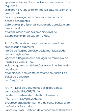
apresentação dos documentos e cumprimento dos
requisitos
exigidos no Artigo anterior, implica automaticamente
em nulidade
de sua aprovação e nomeação, com perda dos
direitos decorrentes.
Visto que os profissionais convocados precisam em
tempo hábil
estarem inseridos no Sistema Nacional de
Estabelecimento de Saúde – CNES.
Art. 4° – Os candidatos aprovados, nomeados e
empossados, submeter-
-se-ão ao Regime Jurídico desta municipalidade,
demais Legislações
vigentes e Regulamento em vigor no Município de
Plácido de Castro - AC,
inclusive quanto as atribuições e vencimentos nesta
Legislação
estabelecida, bem como constante no Anexo I do
Edital de Concurso
de nº 05/2022.
Art. 5º - Lista de Documentos exigidos para a
contratação: RG, CPF, Título
de eleitor, Carteira de Trabalho, Número do
PÌS/PASEP, Comprovante de
Endereço atualizado, Número de conta bancária de
preferência Banco do
Banco do Brasil, Certidão de Antecedentes Criminais e