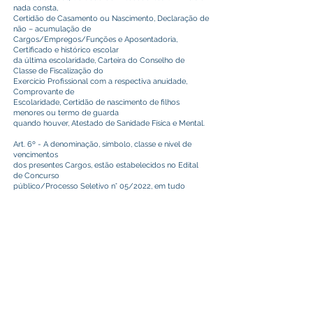
nada consta,
Certidão de Casamento ou Nascimento, Declaração de
não – acumulação de
Cargos/Empregos/Funções e Aposentadoria,
Certificado e histórico escolar
da última escolaridade, Carteira do Conselho de
Classe de Fiscalização do
Exercício Profissional com a respectiva anuidade,
Comprovante de
Escolaridade, Certidão de nascimento de filhos
menores ou termo de guarda
quando houver, Atestado de Sanidade Física e Mental.
Art. 6º - A denominação, símbolo, classe e nível de
vencimentos
dos presentes Cargos, estão estabelecidos no Edital
de Concurso
público/Processo Seletivo n° 05/2022, em tudo
obedecido a
Legislação Municipal Vigente.
Art. 7º - Este Decreto entra em vigor na data de sua
publicação.
Registre-se, Publique e Cumpra-se.
Gabinete do Prefeito de Plácido de Castro – Acre, 14
de junho de 2023.
CAMILO DA SILVA