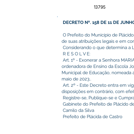
13795
DECRETO Nº. 158 DE 11 DE JUNHO
O Prefeito do Município de Plácido
de suas atribuições legais e em c
Considerando o que determina a L
R E S O L V E:
Art. 1º - Exonerar a Senhora MAR
ordenadora de Ensino da Escola Jos
Municipal de Educação, nomeada a
maio de 2023..
Art. 2º - Este Decreto entra em vi
disposições em contrário, com efeit
Registre-se, Publique-se e Cumpra
Gabinete do Prefeito de Plácido de
Camilo da Silva
Prefeito de Plácida de Castro