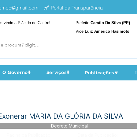
epmpc@gmail.com
Portal da Transparência
m-vindo a Plácido de Castro!
Prefeito
Camilo Da Silva (PP)
Vice
Luiz Americo Hasimoto
O Governo⬇️
Serviços⬇️
T
Publicações🔽
 Exonerar MARIA DA GLÓRIA DA SILVA
Decreto Municipal
Página da Publicação:
Data da Publicação: