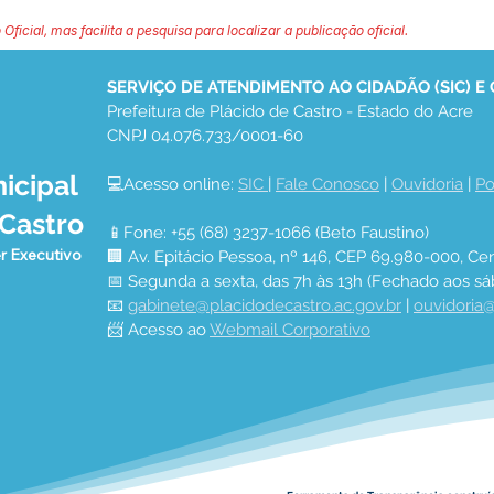
 Oficial, mas facilita a pesquisa para localizar a publicação oficial.
SERVIÇO DE ATENDIMENTO AO CIDADÃO (SIC) E
Prefeitura de Plácido de Castro - Estado do Acre
CNPJ 04.076.733/0001-60
icipal
💻Acesso online: 
SIC 
| 
Fale Conosco
 | 
Ouvidoria
 | 
Po
 Castro
📱Fone: +55 (68) 3237-1066 (Beto Faustino)
r Executivo
🏢 Av. Epitácio Pessoa, nº 146, CEP 69.980-000, Cen
📅 Segunda a sexta, das 7h às 13h (Fechado aos sá
📧 
gabinete@placidodecastro.ac.gov.br
 | 
ouvidoria@
📨 Acesso ao 
Webmail Corporativo