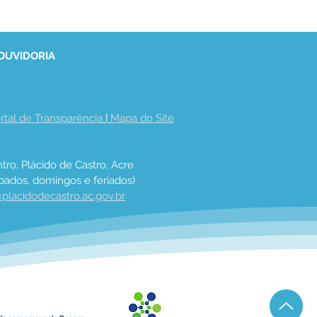
 OUVIDORIA
rtal de Transparência
 | 
Mapa do Site
tro, Plácido de Castro, Acre
bados, domingos e feriados)
placidodecastro.ac.gov.br