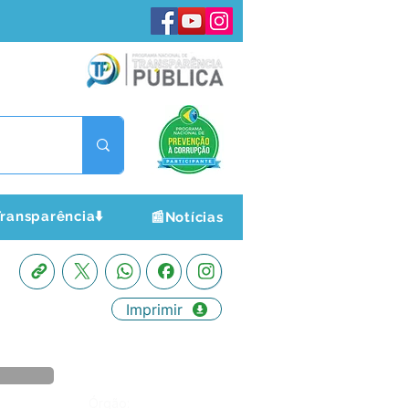
ransparência⬇️
📰Notícias
Imprimir
Órgão: