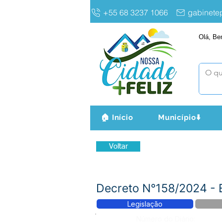
+55 68 3237 1066
gabinet
Olá, Be
🏠 Início
Município⬇️
Voltar
Decreto N°158/2024 -
Legislação
Número do Diário: