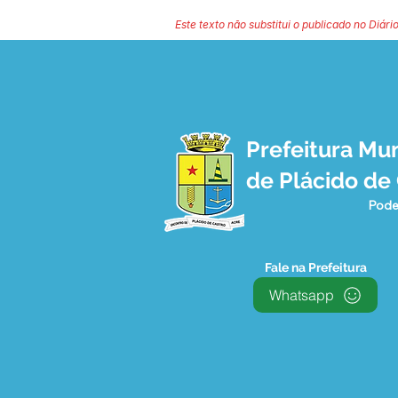
Este texto não substitui o publicado no Diário
Prefeitura Mun
de Plácido de
Pode
Fale na Prefeitura
Whatsapp