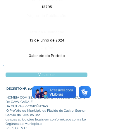
13795
Página da Publicação:
Data da Publicação:
13 de junho de 2024
Órgão:
Gabinete do Prefeito
Visualizar
DECRETO Nº. 159 DE 11 DE JUNHO DE 2024.
NOMEIA COMISSÃO ESPECIAL PARA ORGANIZAÇÃO
DA CAVALGADA, E
DÁ OUTRAS PROVIDÊNCIAS.
O Prefeito do Município de Plácido de Castro, Senhor
Camilo da Silva, no uso
de suas atribuições legais em conformidade com a Lei
Orgânica do Município, e
R E S O L V E: