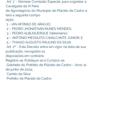
Art. 1° - Nomear Comissão Especial, para organizar a
Cavalgada da III Feira
de Agronegócio do Município de Plácido de Castro e
terá a seguinte compo
sição:
1 - IAN AFONSO DE ARAÚJO;
2 – PEDRO JHONATHAN NUNES MENDES;
3 – PEDRO ALBUQUERQUE (Veterinário);
4 – ANTÔNIO MESQUITA CAVALCANTE JUNIOR; E
5 – THIAGO AUGUSTO PAULINO DA SILVA.
Art. 2º - Este Decreto entra em vigor na data de sua
publicação, revogadas as
disposições em contrário,
Registre-se, Publique-se e Cumpra-se.
Gabinete do Prefeito de Plácido de Castro – Acre, 11
de junho de 2024.
Camilo da Silva
Prefeito de Plácida de Castro