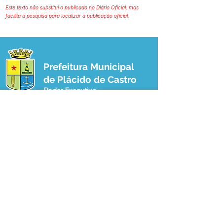
Este texto não substitui o publicado no Diário Oficial, mas
facilita a pesquisa para localizar a publicação oficial.
Prefeitura Municipal
de Plácido de Castro
Poder Executivo
SERVIÇO DE ATENDIMENTO AO 
CIDADÃO (SIC) E OUVIDORIA
Prefeitura de Plácido de Castro - Estado 
do Acre
CNPJ 04.076.733/0001-60
💻Acesso online: 
SIC 
| 
Fale Conosco
 | 
Ouvidoria
 | 
Portal de Transparência
 | 
Mapa do Site